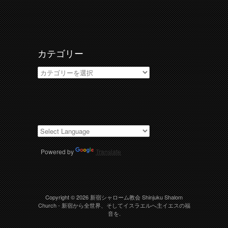
カ
イ
ブ
カテゴリー
カ
テ
ゴ
リ
ー
Powered by
Translate
Copyright © 2026
新宿シャローム教会 Shinjuku Shalom
Church
- 新宿から全世界、そしてイスラエルへ主イエスの福
音を.