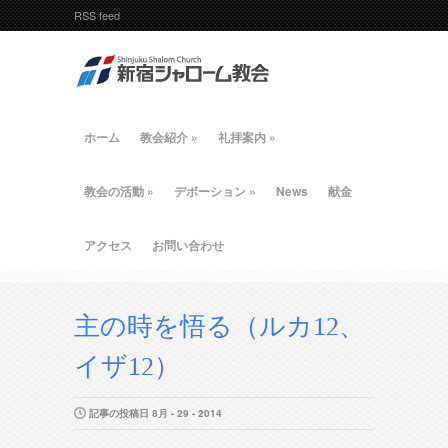
RSS feed
ホーム
教会紹介
»
礼拝案内
»
教会の活動
»
デボーション
»
News
献金
アクセス
お問い合わせ
主の時を悟る（ルカ12、
イザ12）
記事の投稿日 8月 - 29 - 2014