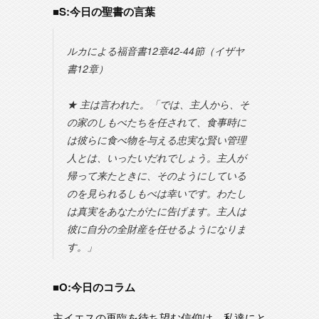
■S:今日の聖書の言葉
ルカによる福音書12章42-44節（イザヤ
書12章）
★ 主は言われた。「では、主人から、そ
の家のしもべたちを任されて、食事時に
は彼らに食べ物を与える忠実な賢い管理
人とは、いったいだれでしょう。主人が
帰って来たときに、そのようにしている
のを見られるしもべは幸いです。わたし
は真実をあなたがたに告げます。主人は
彼に自分の全財産を任せるようになりま
す。」
■O:今日のコラム
主イエスの再臨を待ち望む信仰は、私達にと