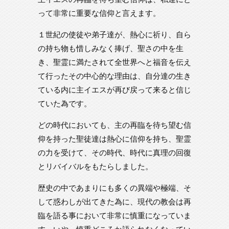
って非常に重要な信仰と言えます。
１世紀の使徒や弟子達が、熱心に祈り、自ら
の持ち物も惜しみなく捧げ、聖さの中を生
き、聖霊に満たされて全世界へと福音を伝え
て行ったその中心的な理由は、自分達の生き
ている内に主イエスが再び戻って来ると信じ
ていた為です。
どの時代においても、主の再臨を待ち望む信
仰を持った聖徒達は熱心に信仰を持ち、聖霊
の力を受けて、その時代、時代に真理の回復
とリバイバルをもたらしました。
歴史の中であまりにも多くの異端や極端、そ
して惑わしが出てきた為に、現代の教会は再
臨を語る事において非常に慎重になっていま
す。いや、慎重どころか語られなくなってい