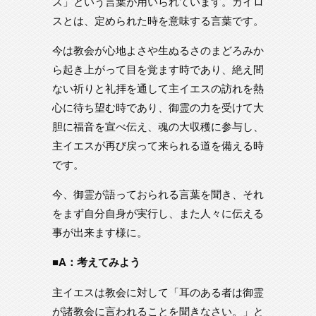
ス」という言葉が用いられています。カイロ
スとは、定められた時を意味する言葉です。
今は教会が心地よさや生ぬるさのまどろみか
ら起き上がって目を覚ます時であり、絶え間
ない祈りと礼拝を通して主イエスの訪れを熱
心に待ち望む時であり、御霊の力を受けて大
胆に福音を宣べ伝え、魂の大収穫に参与し、
主イエスが再び戻って来られる道を備える時
です。
今、御霊が語っておられる言葉を聞き、それ
をまず自分自身が実行し、また人々に伝える
事が出来ます様に。
■A：考えてみよう
主イエスは教会に対して「耳のある者は御霊
が諸教会に言われることを聞きなさい。」と