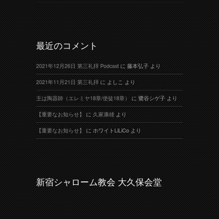
最近のコメント
2021年12月26日 第三礼拝 Podcast
に
藤本弘子
より
2021年11月21日 第三礼拝
に
よしこ
より
主は陶器師（エレミヤ18章/使徒18章）
に
鷺谷シゲ子
より
【重要なお知らせ】
に
久家康雄
より
【重要なお知らせ】
に
ホワイトLiLiCo
より
新宿シャローム教会 大久保会堂