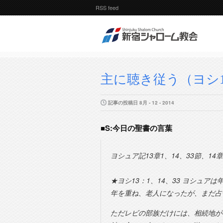
RSS feed
主に聴き従う（ヨシ1
記事の投稿日 8月 - 12 - 2014
■S:今日の聖書の言葉
ヨシュア記13章1、14、33節、14章
★ヨシ13：1、14、33 ヨシュ
年を重ね、老人になったが、まだ占
ただレビの部族だけには、相続地が