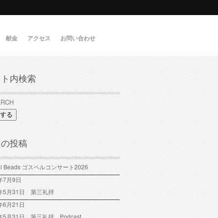
献金
アクセス
お問い合わせ
イト内検索
する
近の投稿
tal Beads ゴスペルコンサート2026
6年7月9日
6年5月31日 第三礼拝
年6月21日
6年5月31日 第三礼拝 Podcast