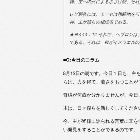
神、主への火によるささげ物、それ
レビ部族には、モーセは相続地を与
神、主が彼らの相続地である。
★ヨシ14：14 それで、ヘブロン
である。それは、彼がイスラエルの
■O:今日のコラム
8月12日の朝です。今日１日も、
らは、力を得て、若さをもつことが
皆様が何歳か分かりませんが、今日
主は、日々僕らを新しくしてくださ
今、主が皆様に語られる言葉に耳を
い発見をすることができるのです。