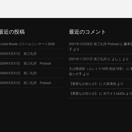
最近の投稿
最近のコメント
Crystal Beads ゴスペルコンサート2026
2021年12月26日 第三礼拝 Podcast
に
藤本
子
より
2026年5月31日 第三礼拝
2021年11月21日 第三礼拝
に
よしこ
より
2026年5月31日 第三礼拝 Podcast
主は陶器師（エレミヤ18章/使徒18章）
に
2026年5月31日 第二礼拝
谷シゲ子
より
2026年5月31日 第二礼拝 Podcast
【重要なお知らせ】
に
久家康雄
より
【重要なお知らせ】
に
ホワイトLiLiCo
よ