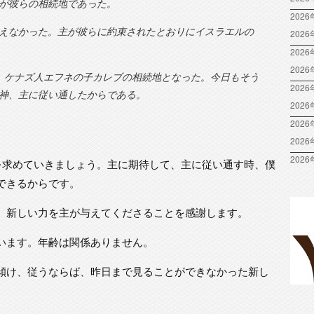
が彼らの相続地であった。
2026
えなかった。主が彼らに約束されたとおりにイスラエルの
202
2026
202
は、ケナズ人エフネの子カレブの相続地となった。今日もそう
2026
神、主に従い通したからである。
202
2026
202
2026
主を求めていきましょう。主に期待して、主に従い通す時、僕
できるからです。
、新しい力を主が与えてくださることを感謝します。
います。年齢は関係ありません。
傾け、従うならば、昨日まで見ることができなかった新し