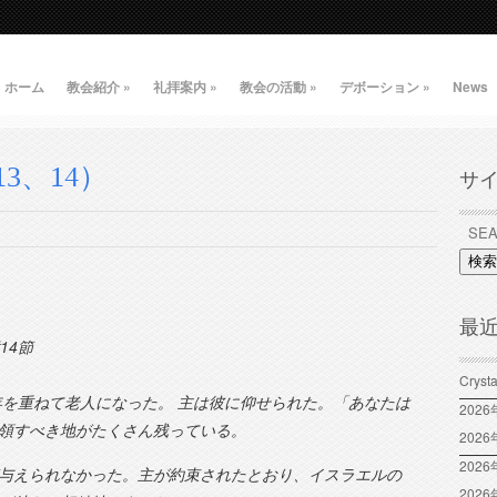
ホーム
教会紹介
»
礼拝案内
»
教会の活動
»
デボーション
»
News
3、14）
サ
検索
最
14節
Crys
アは年を重ねて老人になった。 主は彼に仰せられた。「あなたは
202
領すべき地がたくさん残っている。
202
2026
与えられなかった。主が約束されたとおり、イスラエルの
202