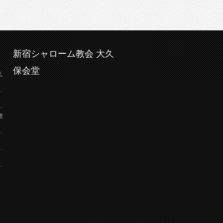
新宿シャローム教会 大久
保会堂
弘
鷺
り