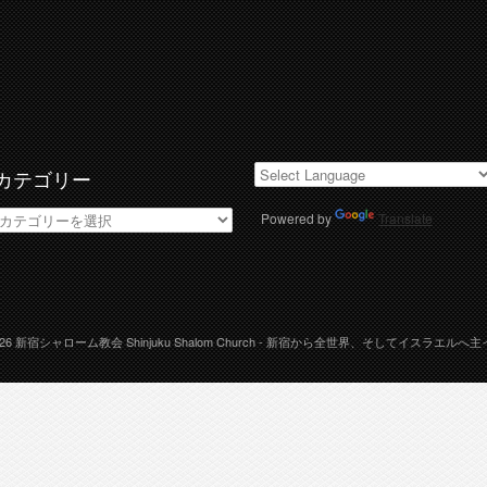
カテゴリー
カ
Powered by
Translate
テ
ゴ
リ
ー
026
新宿シャローム教会 Shinjuku Shalom Church
- 新宿から全世界、そしてイスラエルへ主