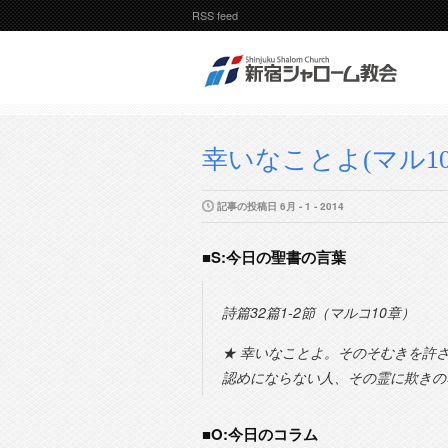
RSS feed
幸いなことよ(マル10
記事の投稿日 6月 - 1 - 2014
■S:今日の聖書の言葉
詩篇32篇1-2節（マルコ10章）
★ 幸いなことよ。そのそむきを許
認めにならない人、その霊に欺きの
■O:今日のコラム