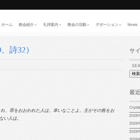
ホーム
教会紹介
»
礼拝案内
»
教会の活動
»
デボーション
»
News
、詩32）
サ
検索
最
Crys
され、罪をおおわれた人は。幸いなことよ。主がその咎をお
202
ない人は。
202
2026
202