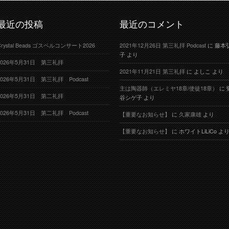
最近の投稿
最近のコメント
Crystal Beads ゴスペルコンサート2026
2021年12月26日 第三礼拝 Podcast
に
藤本
子
より
2026年5月31日 第三礼拝
2021年11月21日 第三礼拝
に
よしこ
より
2026年5月31日 第三礼拝 Podcast
主は陶器師（エレミヤ18章/使徒18章）
に
2026年5月31日 第二礼拝
谷シゲ子
より
2026年5月31日 第二礼拝 Podcast
【重要なお知らせ】
に
久家康雄
より
【重要なお知らせ】
に
ホワイトLiLiCo
よ