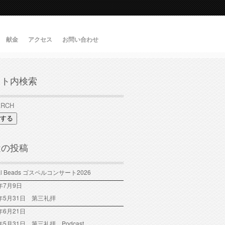
献金
アクセス
お問い合わせ
イト内検索
する
近の投稿
tal Beads ゴスペルコンサート2026
6年7月9日
6年5月31日 第三礼拝
年6月21日
6年5月31日 第三礼拝 Podcast