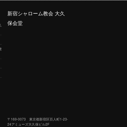
新宿シャローム教会 大久
保会堂
弘
鷺
り
〒169-0073 東京都新宿区百人町1-23-
24アミューズ大久保ビル2F