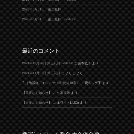
2026年5月31日 第二礼拝
2026年5月31日 第二礼拝 Podcast
最近のコメント
2021年12月26日 第三礼拝 Podcast
に
藤本弘子
より
2021年11月21日 第三礼拝
に
よしこ
より
主は陶器師（エレミヤ18章/使徒18章）
に
鷺谷シゲ子
より
【重要なお知らせ】
に
久家康雄
より
【重要なお知らせ】
に
ホワイトLiLiCo
より