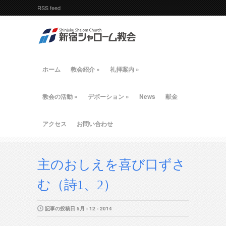
RSS feed
ホーム
教会紹介
»
礼拝案内
»
教会の活動
»
デボーション
»
News
献金
アクセス
お問い合わせ
主のおしえを喜び口ずさ
む（詩1、2）
記事の投稿日 5月 - 12 - 2014