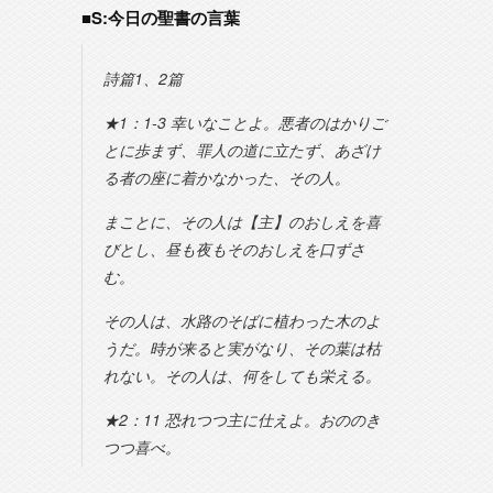
■S:今日の聖書の言葉
詩篇1、2篇
★1：1-3 幸いなことよ。悪者のはかりご
とに歩まず、罪人の道に立たず、あざけ
る者の座に着かなかった、その人。
まことに、その人は【主】のおしえを喜
びとし、昼も夜もそのおしえを口ずさ
む。
その人は、水路のそばに植わった木のよ
うだ。時が来ると実がなり、その葉は枯
れない。その人は、何をしても栄える。
★2：11 恐れつつ主に仕えよ。おののき
つつ喜べ。