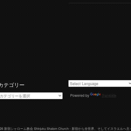
カテゴリー
カ
Powered by
Translate
テ
ゴ
リ
ー
026
新宿シャローム教会 Shinjuku Shalom Church
- 新宿から全世界、そしてイスラエルへ主