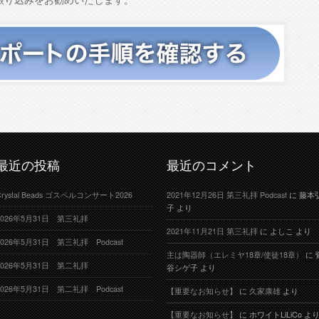
最近の投稿
最近のコメント
Crystal Beads ゴスペルコンサート2026
2021年12月26日 第三礼拝 Podcast
に
藤本
子
より
2026年5月31日 第三礼拝
2021年11月21日 第三礼拝
に
よしこ
より
2026年5月31日 第三礼拝 Podcast
主は陶器師（エレミヤ18章/使徒18章）
に
2026年5月31日 第二礼拝
谷シゲ子
より
2026年5月31日 第二礼拝 Podcast
【重要なお知らせ】
に
久家康雄
より
【重要なお知らせ】
に
ホワイトLiLiCo
よ