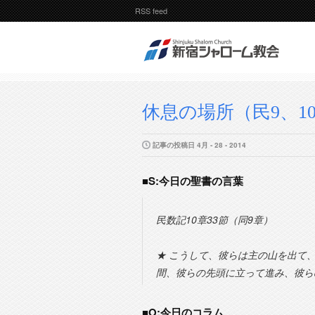
RSS feed
休息の場所（民9、1
記事の投稿日 4月 - 28 - 2014
■S:今日の聖書の言葉
民数記10章33節（同9章）
★ こうして、彼らは主の山を出て
間、彼らの先頭に立って進み、彼ら
■O:今日のコラム