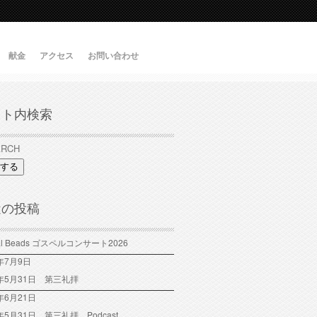
献金
アクセス
お問い合わせ
イト内検索
する
近の投稿
tal Beads ゴスペルコンサート2026
6年7月9日
6年5月31日 第三礼拝
年6月21日
6年5月31日 第三礼拝 Podcast