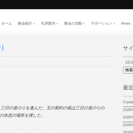
ホーム
教会紹介
»
礼拝案内
»
教会の活動
»
デボーション
»
News
0）
サ
検索
最
Crys
、三日の道のりを進んだ。主の契約の箱は三日の道のりの
202
の休息の場所を捜した。
202
2026
202