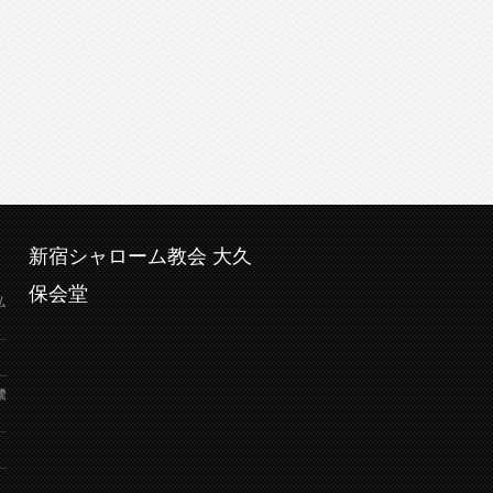
新宿シャローム教会 大久
保会堂
弘
鷺
り