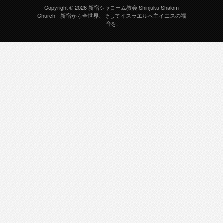
Copyright © 2026
新宿シャローム教会 Shinjuku Shalom
Church
- 新宿から全世界、そしてイスラエルへ主イエスの福
音を.