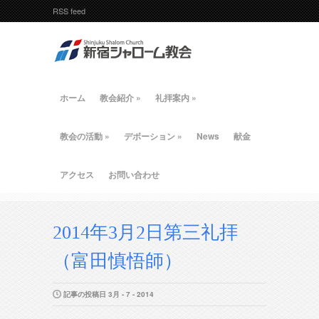
RSS feed
ホーム
教会紹介
»
礼拝案内
»
教会の活動
»
デボーション
»
News
献金
アクセス
お問い合わせ
2014年3月2日第三礼拝
（富田慎悟師）
記事の投稿日 3月 - 7 - 2014