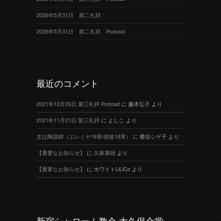
2026年5月31日 第二礼拝
2026年5月31日 第二礼拝 Podcast
最近のコメント
2021年12月26日 第三礼拝 Podcast
に
藤本弘子
より
2021年11月21日 第三礼拝
に
よしこ
より
主は陶器師（エレミヤ18章/使徒18章）
に
鷺谷シゲ子
より
【重要なお知らせ】
に
久家康雄
より
【重要なお知らせ】
に
ホワイトLiLiCo
より