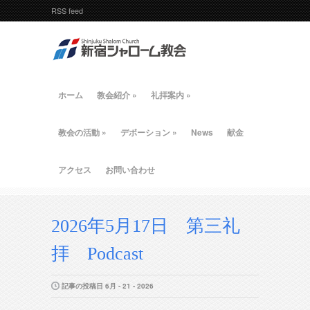
RSS feed
ホーム
教会紹介
»
礼拝案内
»
教会の活動
»
デボーション
»
News
献金
アクセス
お問い合わせ
2026年5月17日 第三礼
拝 Podcast
記事の投稿日 6月 - 21 - 2026