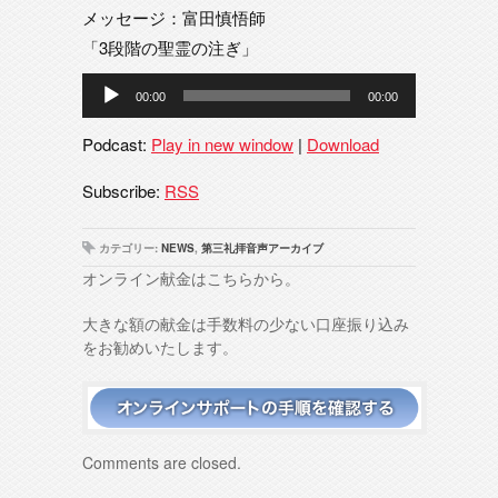
メッセージ：富田慎悟師
「3段階の聖霊の注ぎ」
音
00:00
00:00
声
プ
Podcast:
Play in new window
|
Download
レ
ー
Subscribe:
RSS
ヤ
ー
カテゴリー:
NEWS
,
第三礼拝音声アーカイブ
オンライン献金はこちらから。
大きな額の献金は手数料の少ない口座振り込み
をお勧めいたします。
Comments are closed.