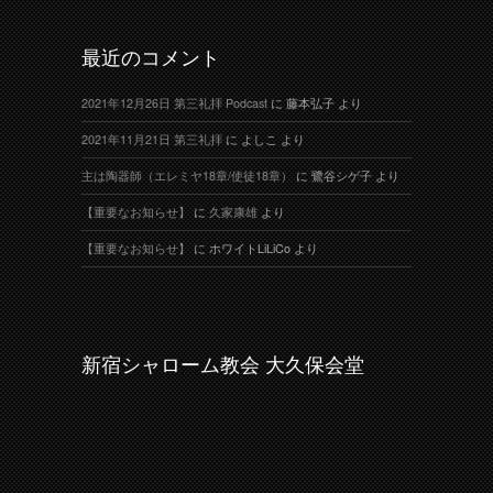
最近のコメント
2021年12月26日 第三礼拝 Podcast
に
藤本弘子
より
2021年11月21日 第三礼拝
に
よしこ
より
主は陶器師（エレミヤ18章/使徒18章）
に
鷺谷シゲ子
より
【重要なお知らせ】
に
久家康雄
より
【重要なお知らせ】
に
ホワイトLiLiCo
より
新宿シャローム教会 大久保会堂