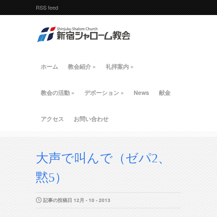
RSS feed
ホーム
教会紹介
»
礼拝案内
»
教会の活動
»
デボーション
»
News
献金
アクセス
お問い合わせ
大声で叫んで（ゼパ2、
黙5）
記事の投稿日 12月 - 10 - 2013