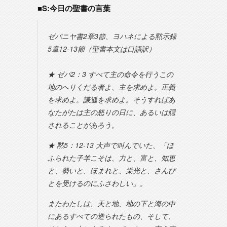
■S:今日の聖書の言葉
ゼパニヤ書2章3節、ヨハネによる黙示録
5章12-13節（聖書本文は口語訳）
★ ゼパ2：3 すべて主の命令を行うこの
地のへりくだる者よ、主を求めよ。正義
を求めよ。謙遜を求めよ。そうすればあ
なたがたは主の怒りの日に、あるいは隠
されることがあろう。
★ 黙5：12-13 大声で叫んでいた、「ほ
ふられた子羊こそは、力と、富と、知恵
と、勢いと、ほまれと、栄光と、さんび
とを受けるのにふさわしい」。
またわたしは、天と地、地の下と海の中
にあるすべての造られたもの、そして、