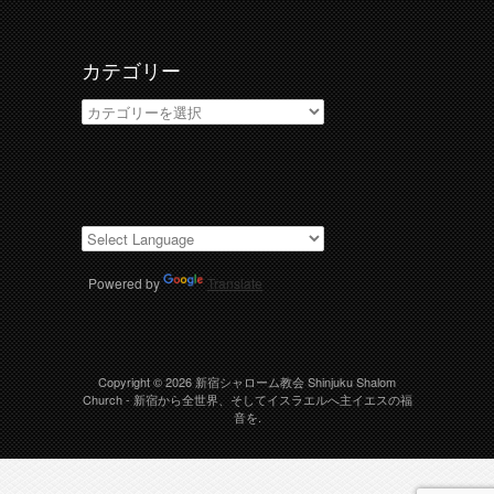
ブ
カテゴリー
カ
テ
ゴ
リ
ー
Powered by
Translate
Copyright © 2026
新宿シャローム教会 Shinjuku Shalom
Church
- 新宿から全世界、そしてイスラエルへ主イエスの福
音を.