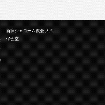
新宿シャローム教会 大久
保会堂
弘
鷺
り