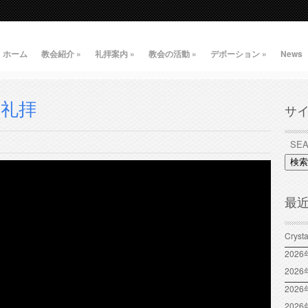
ホーム
教会紹介
»
礼拝案内
»
教会の活動
»
デボーション
»
News
二礼拝
サ
検索
最
Crys
202
202
2026
202