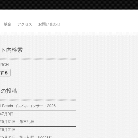
献金
アクセス
お問い合わせ
イト内検索
する
近の投稿
tal Beads ゴスペルコンサート2026
6年7月9日
6年5月31日 第三礼拝
年6月21日
6年5月31日 第三礼拝 Podcast