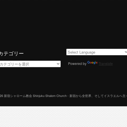
カテゴリー
カ
Powered by
Translate
テ
ゴ
リ
ー
026
新宿シャローム教会 Shinjuku Shalom Church
- 新宿から全世界、そしてイスラエルへ主