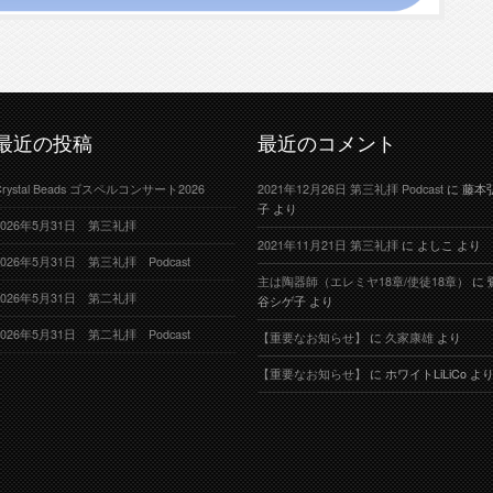
最近の投稿
最近のコメント
Crystal Beads ゴスペルコンサート2026
2021年12月26日 第三礼拝 Podcast
に
藤本
子
より
2026年5月31日 第三礼拝
2021年11月21日 第三礼拝
に
よしこ
より
2026年5月31日 第三礼拝 Podcast
主は陶器師（エレミヤ18章/使徒18章）
に
2026年5月31日 第二礼拝
谷シゲ子
より
2026年5月31日 第二礼拝 Podcast
【重要なお知らせ】
に
久家康雄
より
【重要なお知らせ】
に
ホワイトLiLiCo
よ