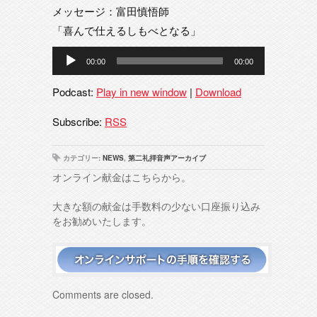
メッセージ：富田慎悟師
「喜んで仕えるしもべとなる」
音
00:00
00:00
声
プ
Podcast:
Play in new window
|
Download
レ
ー
Subscribe:
RSS
ヤ
ー
カテゴリー:
NEWS
,
第二礼拝音声アーカイブ
オンライン献金はこちらから。
大きな額の献金は手数料の少ない口座振り込み
をお勧めいたします。
Comments are closed.