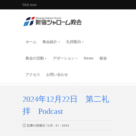
RSS feed
ホーム
教会紹介
»
礼拝案内
»
教会の活動
»
デボーション
»
News
献金
アクセス
お問い合わせ
2024年12月22日 第二礼
拝 Podcast
記事の投稿日 12月 - 31 - 2024