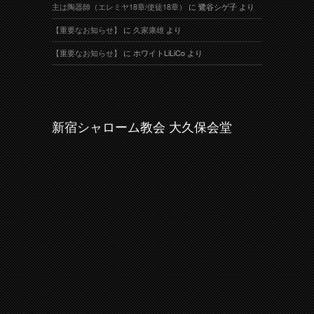
主は陶器師（エレミヤ18章/使徒18章）
に
鷺谷シゲ子
より
【重要なお知らせ】
に
久家康雄
より
【重要なお知らせ】
に
ホワイトLiLiCo
より
新宿シャローム教会 大久保会堂