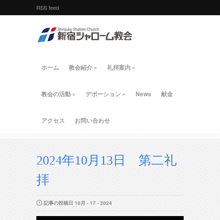
RSS feed
ホーム
教会紹介
»
礼拝案内
»
教会の活動
»
デボーション
»
News
献金
アクセス
お問い合わせ
2024年10月13日 第二礼
拝
記事の投稿日 10月 - 17 - 2024