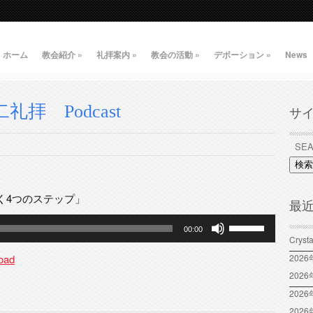
ホーム
教会紹介
»
礼拝案内
»
教会の活動
»
デボーション
»
News
礼拝 Podcast
サ
検索
く4つのステップ」
最
ボ
00:00
リ
Crys
ュ
oad
202
ー
202
ム
2026
調
202