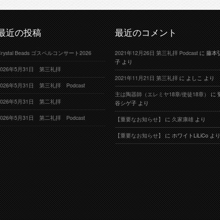
最近の投稿
最近のコメント
Crystal Beads ゴスペルコンサート2026
2021年12月26日 第三礼拝 Podcast
に
藤本
子
より
2026年5月31日 第三礼拝
2021年11月21日 第三礼拝
に
よしこ
より
2026年5月31日 第三礼拝 Podcast
主は陶器師（エレミヤ18章/使徒18章）
に
2026年5月31日 第二礼拝
谷シゲ子
より
2026年5月31日 第二礼拝 Podcast
【重要なお知らせ】
に
久家康雄
より
【重要なお知らせ】
に
ホワイトLiLiCo
よ