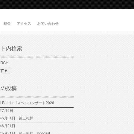
献金
アクセス
お問い合わせ
イト内検索
する
近の投稿
tal Beads ゴスペルコンサート2026
6年7月9日
6年5月31日 第三礼拝
年6月21日
6年5月31日 第三礼拝 Podcast