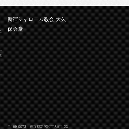
新宿シャローム教会 大久
保会堂
弘
鷺
り
〒169-0073 東京都新宿区百人町1-23-