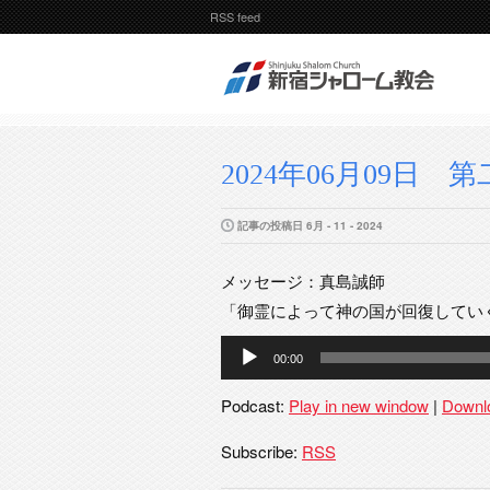
RSS feed
2024年06月09日 第二
記事の投稿日 6月 - 11 - 2024
メッセージ：真島誠師
「御霊によって神の国が回復してい
音
00:00
声
プ
Podcast:
Play in new window
|
Downl
レ
ー
Subscribe:
RSS
ヤ