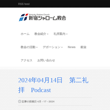
RSS feed
ホーム
教会紹介
»
礼拝案内
»
教会の活動
»
デボーション
»
News
献金
アクセス
お問い合わせ
2024年04月14日 第二礼
拝 Podcast
記事の投稿日 4月 - 17 - 2024