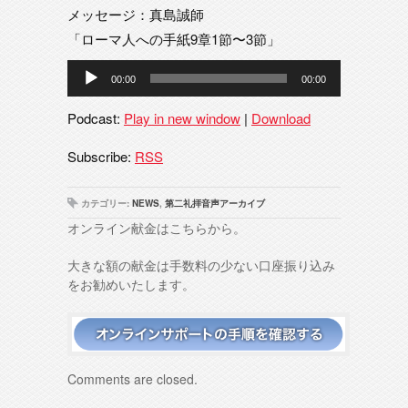
メッセージ：真島誠師
「ローマ人への手紙9章1節〜3節」
音
00:00
00:00
声
プ
Podcast:
Play in new window
|
Download
レ
ー
Subscribe:
RSS
ヤ
ー
カテゴリー:
NEWS
,
第二礼拝音声アーカイブ
オンライン献金はこちらから。
大きな額の献金は手数料の少ない口座振り込み
をお勧めいたします。
Comments are closed.