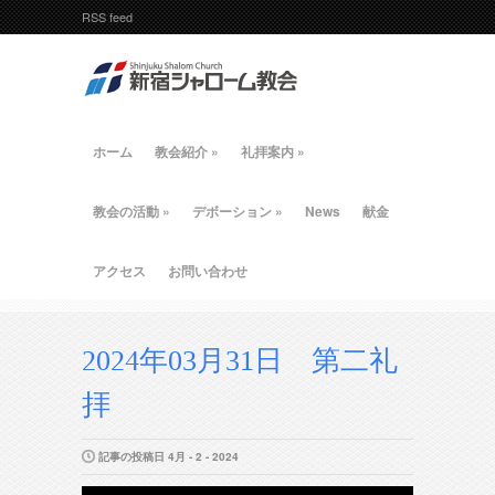
RSS feed
ホーム
教会紹介
»
礼拝案内
»
教会の活動
»
デボーション
»
News
献金
アクセス
お問い合わせ
2024年03月31日 第二礼
拝
記事の投稿日 4月 - 2 - 2024