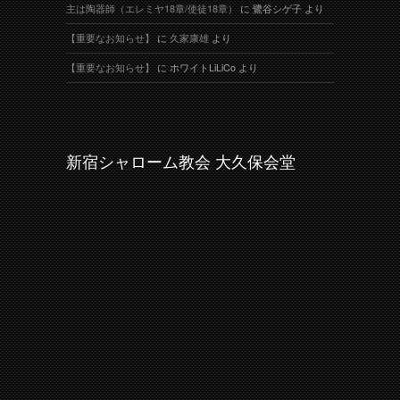
主は陶器師（エレミヤ18章/使徒18章）
に
鷺谷シゲ子
より
【重要なお知らせ】
に
久家康雄
より
【重要なお知らせ】
に
ホワイトLiLiCo
より
新宿シャローム教会 大久保会堂