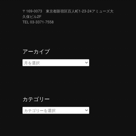
〒169-0073 東京都新宿区百人町1-23-24アミューズ大
久保ビル2F
TEL 03-3371-7558
アーカイブ
ア
ー
カ
イ
ブ
カテゴリー
カ
テ
ゴ
リ
ー