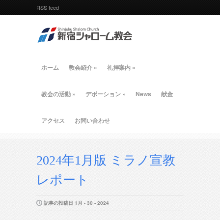
RSS feed
ホーム
教会紹介
»
礼拝案内
»
教会の活動
»
デボーション
»
News
献金
アクセス
お問い合わせ
2024年1月版 ミラノ宣教
レポート
記事の投稿日 1月 - 30 - 2024