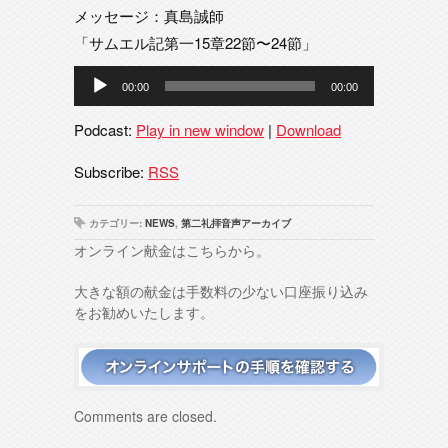
メッセージ：真島誠師
「サムエル記第一15章22節〜24節」
音
00:00
00:00
声
プ
Podcast:
Play in new window
|
Download
レ
ー
Subscribe:
RSS
ヤ
ー
カテゴリー:
NEWS
,
第二礼拝音声アーカイブ
オンライン献金はこちらから。
大きな額の献金は手数料の少ない口座振り込み
をお勧めいたします。
Comments are closed.