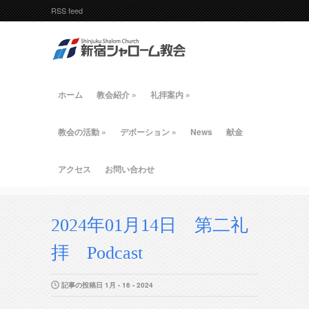
RSS feed
ホーム
教会紹介
»
礼拝案内
»
教会の活動
»
デボーション
»
News
献金
アクセス
お問い合わせ
2024年01月14日 第二礼
拝 Podcast
記事の投稿日 1月 - 16 - 2024