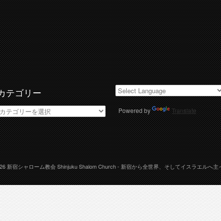
カテゴリー
カ
Powered by
Translate
テ
ゴ
リ
ー
026
新宿シャローム教会 Shinjuku Shalom Church
- 新宿から全世界、そしてイスラエルへ主