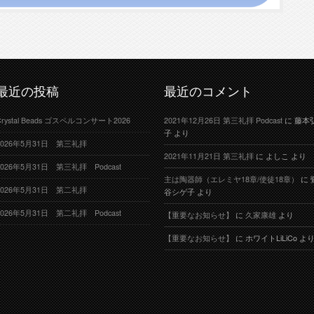
最近の投稿
最近のコメント
Crystal Beads ゴスペルコンサート2026
2021年12月26日 第三礼拝 Podcast
に
藤本
子
より
2026年5月31日 第三礼拝
2021年11月21日 第三礼拝
に
よしこ
より
2026年5月31日 第三礼拝 Podcast
主は陶器師（エレミヤ18章/使徒18章）
に
2026年5月31日 第二礼拝
谷シゲ子
より
2026年5月31日 第二礼拝 Podcast
【重要なお知らせ】
に
久家康雄
より
【重要なお知らせ】
に
ホワイトLiLiCo
よ