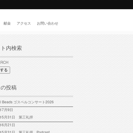
献金
アクセス
お問い合わせ
イト内検索
する
近の投稿
tal Beads ゴスペルコンサート2026
6年7月9日
6年5月31日 第三礼拝
年6月21日
6年5月31日 第三礼拝 Podcast