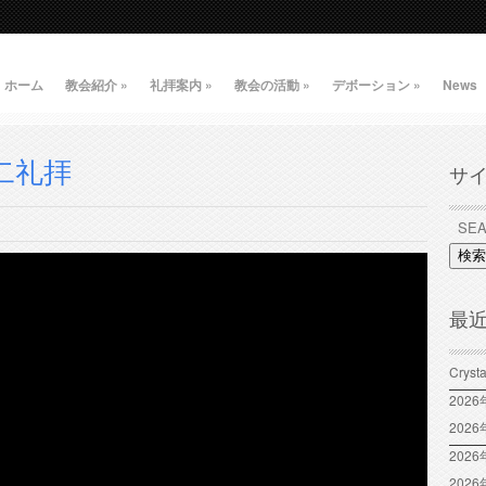
ホーム
教会紹介
»
礼拝案内
»
教会の活動
»
デボーション
»
News
第二礼拝
サ
検索
最
Crys
202
202
2026
202