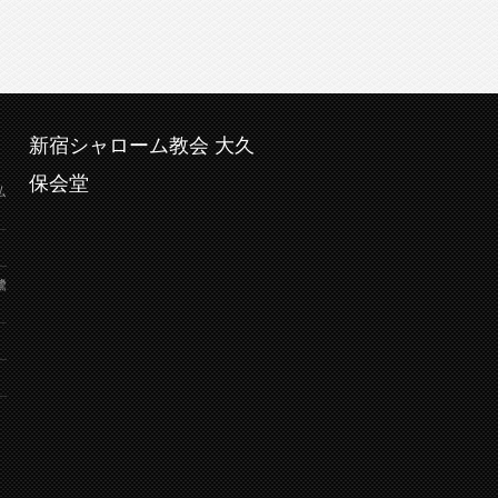
新宿シャローム教会 大久
保会堂
弘
鷺
り