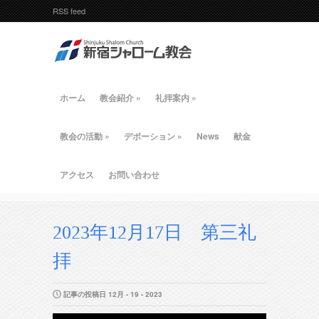
RSS feed
ホーム
教会紹介
»
礼拝案内
»
教会の活動
»
デボーション
»
News
献金
アクセス
お問い合わせ
2023年12月17日 第三礼
拝
記事の投稿日 12月 - 19 - 2023