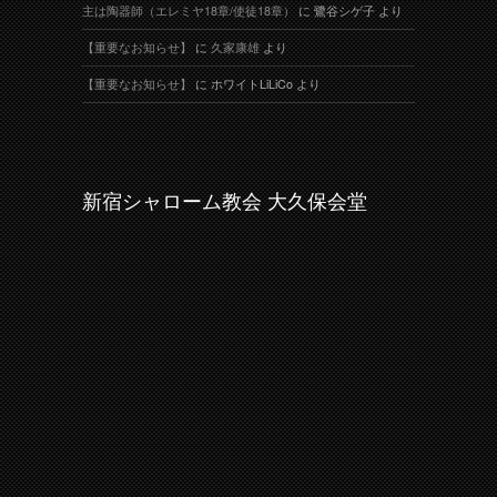
主は陶器師（エレミヤ18章/使徒18章）
に
鷺谷シゲ子
より
【重要なお知らせ】
に
久家康雄
より
【重要なお知らせ】
に
ホワイトLiLiCo
より
新宿シャローム教会 大久保会堂