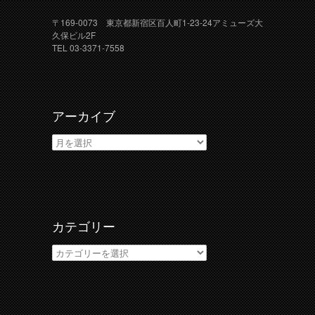
〒169-0073 東京都新宿区百人町1-23-24アミューズ大
久保ビル2F
TEL 03-3371-7558
アーカイブ
ア
ー
カ
イ
ブ
カテゴリー
カ
テ
ゴ
リ
ー