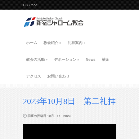
RSS feed
ホーム
教会紹介
»
礼拝案内
»
教会の活動
»
デボーション
»
News
献金
アクセス
お問い合わせ
2023年10月8日 第二礼拝
記事の投稿日 10月 - 15 - 2023