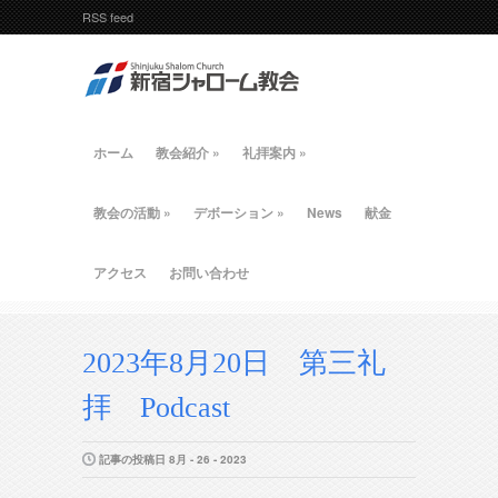
RSS feed
ホーム
教会紹介
»
礼拝案内
»
教会の活動
»
デボーション
»
News
献金
アクセス
お問い合わせ
2023年8月20日 第三礼
拝 Podcast
記事の投稿日 8月 - 26 - 2023