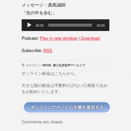
メッセージ：真島誠師
「光の中を歩む」
音
00:00
00:00
声
プ
Podcast:
Play in new window
|
Download
レ
ー
Subscribe:
RSS
ヤ
ー
カテゴリー:
NEWS
,
第三礼拝音声アーカイブ
オンライン献金はこちらから。
大きな額の献金は手数料の少ない口座振り込み
をお勧めいたします。
Comments are closed.