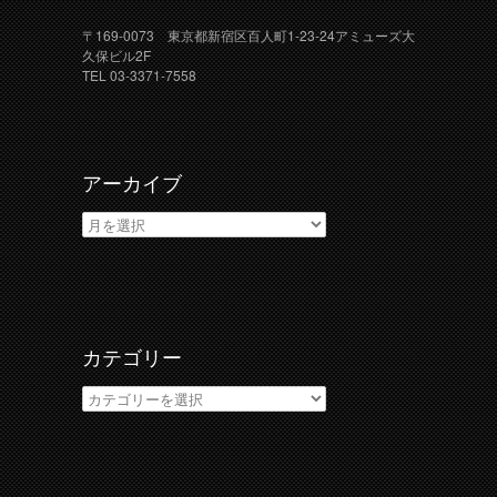
〒169-0073 東京都新宿区百人町1-23-24アミューズ大
久保ビル2F
TEL 03-3371-7558
アーカイブ
ア
ー
カ
イ
ブ
カテゴリー
カ
テ
ゴ
リ
ー