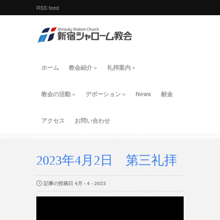
RSS feed
ホーム
教会紹介
»
礼拝案内
»
教会の活動
»
デボーション
»
News
献金
アクセス
お問い合わせ
2023年4月2日 第三礼拝
記事の投稿日 4月 - 4 - 2023