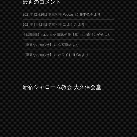
最近のコメント
2021年12月26日 第三礼拝 Podcast
に
藤本弘子
より
2021年11月21日 第三礼拝
に
よしこ
より
主は陶器師（エレミヤ18章/使徒18章）
に
鷺谷シゲ子
より
【重要なお知らせ】
に
久家康雄
より
【重要なお知らせ】
に
ホワイトLiLiCo
より
新宿シャローム教会 大久保会堂