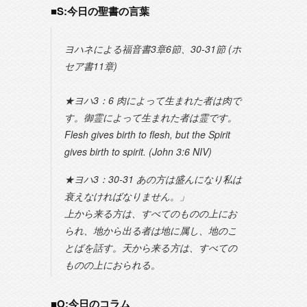
■S:今日の聖書の言葉
ヨハネによる福音書3章6節、30-31節 (ホ
セア書11章)
★ヨハ3：6 肉によって生まれた者は肉で
す。御霊によって生まれた者は霊です。
Flesh gives birth to flesh, but the Spirit
gives birth to spirit. (John 3:6 NIV)
★ヨハ3：30-31 あの方は盛んになり私は
衰えなければなりません。」
上から来る方は、すべてのものの上にお
られ、地から出る者は地に属し、地のこ
とばを話す。天から来る方は、すべての
ものの上におられる。
■O:今日のコラム