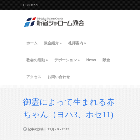
RSS feed
ホーム
教会紹介
»
礼拝案内
»
教会の活動
»
デボーション
»
News
献金
アクセス
お問い合わせ
御霊によって生まれる赤
ちゃん（ヨハ3、ホセ11)
記事の投稿日 11月 - 9 - 2013