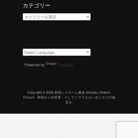
カテゴリー
カ
テ
ゴ
リ
ー
Powered by
Translate
Copyright © 2026
新宿シャローム教会 Shinjuku Shalom
Church
- 新宿から全世界、そしてイスラエルへ主イエスの福
音を.