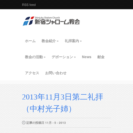
RSS feed
ホーム
教会紹介
»
礼拝案内
»
教会の活動
»
デボーション
»
News
献金
アクセス
お問い合わせ
2013年11月3日第二礼拝
（中村光子姉）
記事の投稿日 11月 - 5 - 2013