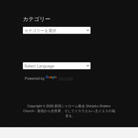
ブ
カテゴリー
カ
テ
ゴ
リ
ー
Powered by
Translate
Copyright © 2026
新宿シャローム教会 Shinjuku Shalom
Church
- 新宿から全世界、そしてイスラエルへ主イエスの福
音を.