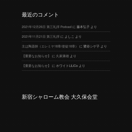
最近のコメント
2021年12月26日 第三礼拝 Podcast
に
藤本弘子
より
2021年11月21日 第三礼拝
に
よしこ
より
主は陶器師（エレミヤ18章/使徒18章）
に
鷺谷シゲ子
より
【重要なお知らせ】
に
久家康雄
より
【重要なお知らせ】
に
ホワイトLiLiCo
より
新宿シャローム教会 大久保会堂