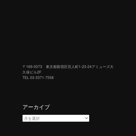
〒169-0073 東京都新宿区百人町1-23-24アミューズ大
久保ビル2F
TEL 03-3371-7558
アーカイブ
ア
ー
カ
イ