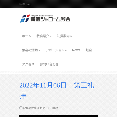
RSS feed
ホーム
教会紹介
»
礼拝案内
»
教会の活動
»
デボーション
»
News
献金
アクセス
お問い合わせ
2022年11月06日 第三礼
拝
記事の投稿日 11月 - 8 - 2022