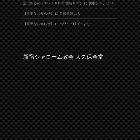
主は陶器師（エレミヤ18章/使徒18章）
に
鷺谷シゲ子
より
【重要なお知らせ】
に
久家康雄
より
【重要なお知らせ】
に
ホワイトLiLiCo
より
新宿シャローム教会 大久保会堂