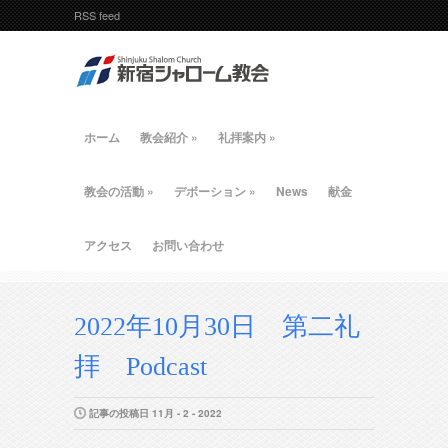
RSS feed
ホーム
教会紹介
»
礼拝案内
»
教会の活動
»
デボーション
»
News
献金
アクセス
お問い合わせ
2022年10月30日 第二礼
拝 Podcast
記事の投稿日 11月 - 2 - 2022