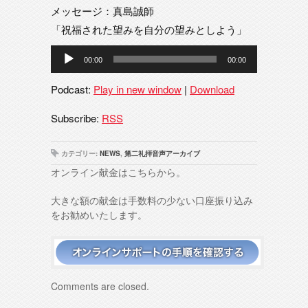
メッセージ：真島誠師
「祝福された望みを自分の望みとしよう」
音
00:00
00:00
声
プ
Podcast:
Play in new window
|
Download
レ
ー
Subscribe:
RSS
ヤ
ー
カテゴリー:
NEWS
,
第二礼拝音声アーカイブ
オンライン献金はこちらから。
大きな額の献金は手数料の少ない口座振り込み
をお勧めいたします。
Comments are closed.