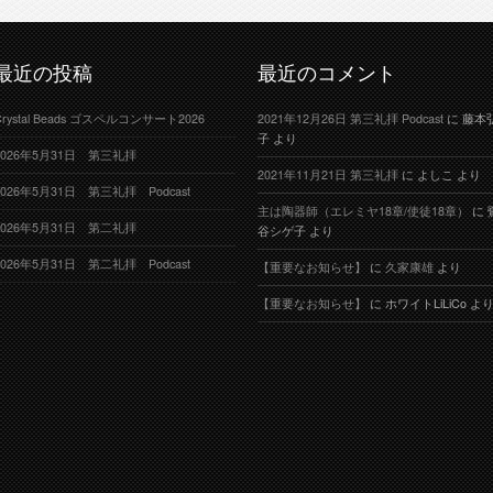
最近の投稿
最近のコメント
Crystal Beads ゴスペルコンサート2026
2021年12月26日 第三礼拝 Podcast
に
藤本
子
より
2026年5月31日 第三礼拝
2021年11月21日 第三礼拝
に
よしこ
より
2026年5月31日 第三礼拝 Podcast
主は陶器師（エレミヤ18章/使徒18章）
に
2026年5月31日 第二礼拝
谷シゲ子
より
2026年5月31日 第二礼拝 Podcast
【重要なお知らせ】
に
久家康雄
より
【重要なお知らせ】
に
ホワイトLiLiCo
よ