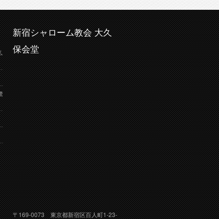
新宿シャローム教会 大久
保会堂
弘
鷺
り
〒169-0073 東京都新宿区百人町1-23-