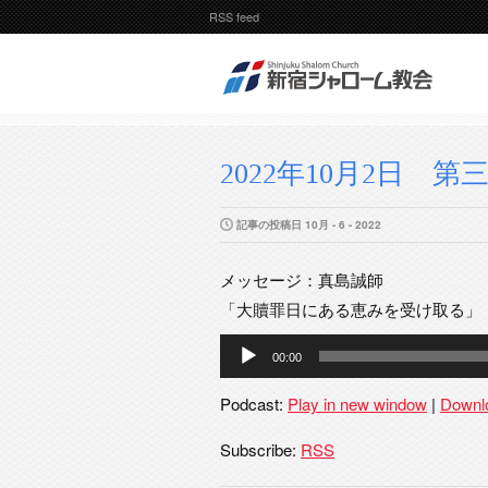
RSS feed
2022年10月2日 第三
記事の投稿日 10月 - 6 - 2022
メッセージ：真島誠師
「大贖罪日にある恵みを受け取る」
音
00:00
声
プ
Podcast:
Play in new window
|
Downl
レ
ー
Subscribe:
RSS
ヤ