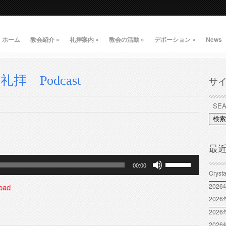
ホーム
教会紹介
»
礼拝案内
»
教会の活動
»
デボーション
»
News
礼拝 Podcast
サ
検索
最
ボ
00:00
リ
Crys
ュ
oad
202
ー
202
ム
2026
調
202