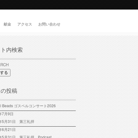
献金
アクセス
お問い合わせ
イト内検索
する
近の投稿
tal Beads ゴスペルコンサート2026
6年7月9日
6年5月31日 第三礼拝
年6月21日
6年5月31日 第三礼拝 Podcast