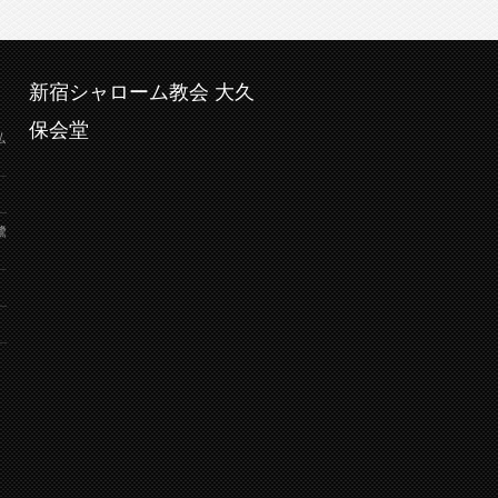
新宿シャローム教会 大久
保会堂
弘
鷺
り