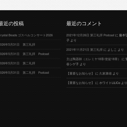
最近の投稿
最近のコメント
Crystal Beads ゴスペルコンサート2026
2021年12月26日 第三礼拝 Podcast
に
藤本
子
より
2026年5月31日 第三礼拝
2021年11月21日 第三礼拝
に
よしこ
より
2026年5月31日 第三礼拝 Podcast
主は陶器師（エレミヤ18章/使徒18章）
に
2026年5月31日 第二礼拝
谷シゲ子
より
2026年5月31日 第二礼拝 Podcast
【重要なお知らせ】
に
久家康雄
より
【重要なお知らせ】
に
ホワイトLiLiCo
よ