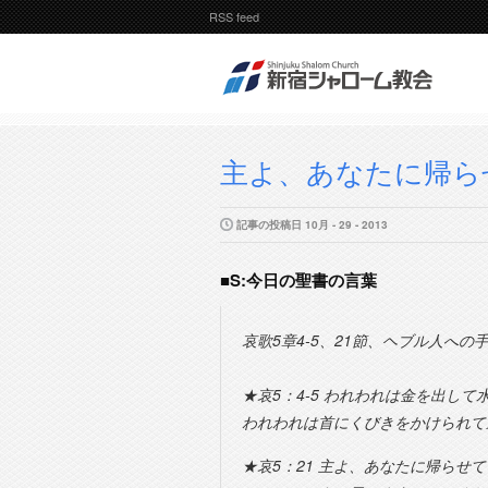
RSS feed
主よ、あなたに帰ら
記事の投稿日 10月 - 29 - 2013
■S:今日の聖書の言葉
哀歌5章4-5、21節、ヘブル人への
★哀5：4-5 われわれは金を出し
われわれは首にくびきをかけられて
★哀5：21 主よ、あなたに帰ら