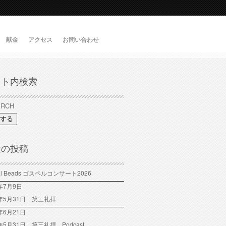
献金
アクセス
お問い合わせ
イト内検索
する
近の投稿
tal Beads ゴスペルコンサート2026
6年7月9日
6年5月31日 第三礼拝
年6月21日
6年5月31日 第三礼拝 Podcast