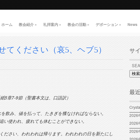
ホーム
教会紹介
»
礼拝案内
»
教会の活動
»
デボーション
»
News
せてください（哀5、ヘブ5）
サ
検索
最
手紙5章7-9節（聖書本文は、口語訳）
Crys
て水を飲み、値を払って、たきぎを獲なければならない。
202
追い使われ、疲れても休むことができない。
202
2026
せてください、われわれは帰ります。われわれの日を新たにし
202