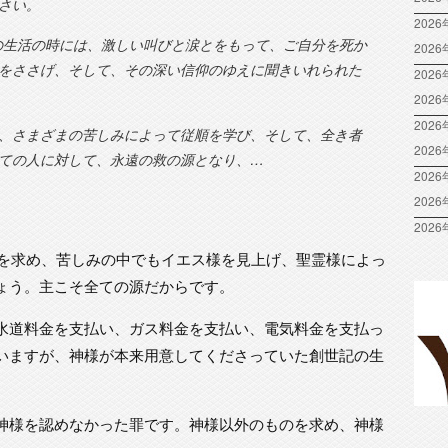
さい。
2026
肉の生活の時には、激しい叫びと涙とをもって、ご自分を死か
202
をささげ、そして、その深い信仰のゆえに聞きいれられた
2026
202
2026
、さまざまの苦しみによって従順を学び、そして、全き者
202
ての人に対して、永遠の救の源となり、…
2026
202
2026
様を求め、苦しみの中でもイエス様を見上げ、聖霊様によっ
ょう。主こそ全ての源だからです。
水道料金を支払い、ガス料金を支払い、電気料金を支払っ
いますが、神様が本来用意してくださっていた創世記の生
神様を認めなかった罪です。神様以外のものを求め、神様