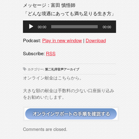
メッセージ：富田 慎悟師
「どんな境遇にあっても満ち足りる生き方」
音
00:00
00:00
声
プ
Podcast:
Play in new window
|
Download
レ
ー
Subscribe:
RSS
ヤ
ー
カテゴリー:
第二礼拝音声アーカイブ
オンライン献金はこちらから。
大きな額の献金は手数料の少ない口座振り込み
をお勧めいたします。
Comments are closed.