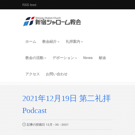
RSS feed
ホーム
教会紹介
»
礼拝案内
»
教会の活動
»
デボーション
»
News
献金
アクセス
お問い合わせ
2021年12月19日 第二礼拝
Podcast
記事の投稿日 12月 - 30 - 2021