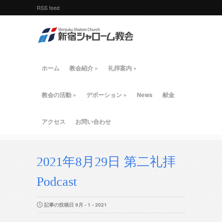
RSS feed
ホーム
教会紹介
»
礼拝案内
»
教会の活動
»
デボーション
»
News
献金
アクセス
お問い合わせ
2021年8月29日 第二礼拝
Podcast
記事の投稿日 9月 - 1 - 2021