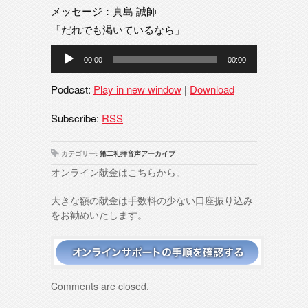
メッセージ：真島 誠師
「だれでも渇いているなら」
音
00:00
00:00
声
プ
Podcast:
Play in new window
|
Download
レ
ー
Subscribe:
RSS
ヤ
ー
カテゴリー:
第二礼拝音声アーカイブ
オンライン献金はこちらから。
大きな額の献金は手数料の少ない口座振り込み
をお勧めいたします。
Comments are closed.