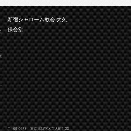
新宿シャローム教会 大久
保会堂
弘
鷺
り
〒169-0073 東京都新宿区百人町1-23-