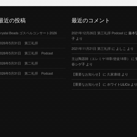
最近の投稿
最近のコメント
Crystal Beads ゴスペルコンサート2026
2021年12月26日 第三礼拝 Podcast
に
藤本
子
より
2026年5月31日 第三礼拝
2021年11月21日 第三礼拝
に
よしこ
より
2026年5月31日 第三礼拝 Podcast
主は陶器師（エレミヤ18章/使徒18章）
に
2026年5月31日 第二礼拝
谷シゲ子
より
2026年5月31日 第二礼拝 Podcast
【重要なお知らせ】
に
久家康雄
より
【重要なお知らせ】
に
ホワイトLiLiCo
よ