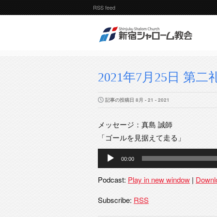
RSS feed
2021年7月25日 第二礼拝
記事の投稿日 8月 - 21 - 2021
メッセージ：真島 誠師
「ゴールを見据えて走る」
音
00:00
声
プ
Podcast:
Play in new window
|
Downl
レ
ー
Subscribe:
RSS
ヤ