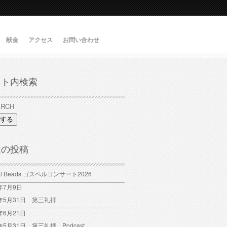
献金
アクセス
お問い合わせ
イト内検索
する
近の投稿
tal Beads ゴスペルコンサート2026
6年7月9日
6年5月31日 第三礼拝
年6月21日
6年5月31日 第三礼拝 Podcast