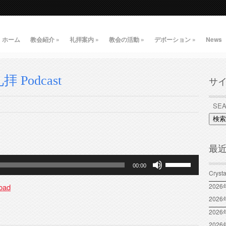
ホーム
教会紹介
»
礼拝案内
»
教会の活動
»
デボーション
»
News
 Podcast
サ
検索
最
ボ
00:00
リ
Crys
ュ
oad
202
ー
202
ム
2026
調
202