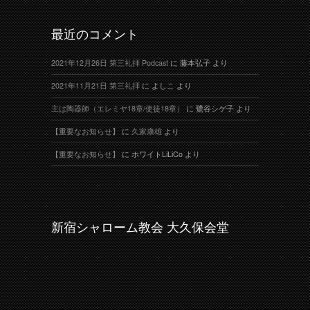
最近のコメント
2021年12月26日 第三礼拝 Podcast
に
藤本弘子
より
2021年11月21日 第三礼拝
に
よしこ
より
主は陶器師（エレミヤ18章/使徒18章）
に
鷺谷シゲ子
より
【重要なお知らせ】
に
久家康雄
より
【重要なお知らせ】
に
ホワイトLiLiCo
より
新宿シャローム教会 大久保会堂