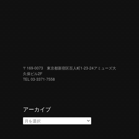
〒169-0073 東京都新宿区百人町1-23-24アミューズ大
久保ビル2F
TEL 03-3371-7558
アーカイブ
ア
ー
カ
イ