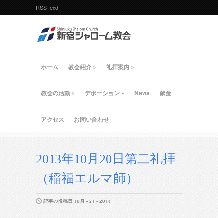
RSS feed
ホーム
教会紹介
»
礼拝案内
»
教会の活動
»
デボーション
»
News
献金
アクセス
お問い合わせ
2013年10月20日第二礼拝
（稲福エルマ師）
記事の投稿日 10月 - 21 - 2013