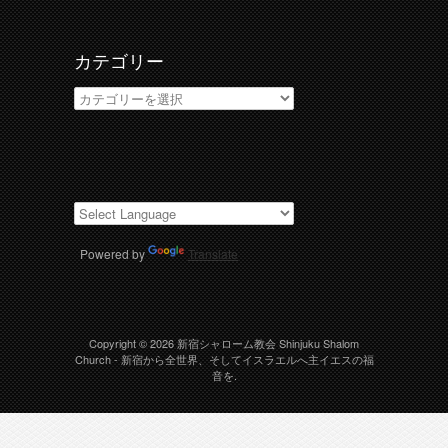
ブ
カテゴリー
カ
テ
ゴ
リ
ー
Powered by
Translate
Copyright © 2026
新宿シャローム教会 Shinjuku Shalom
Church
- 新宿から全世界、そしてイスラエルへ主イエスの福
音を.