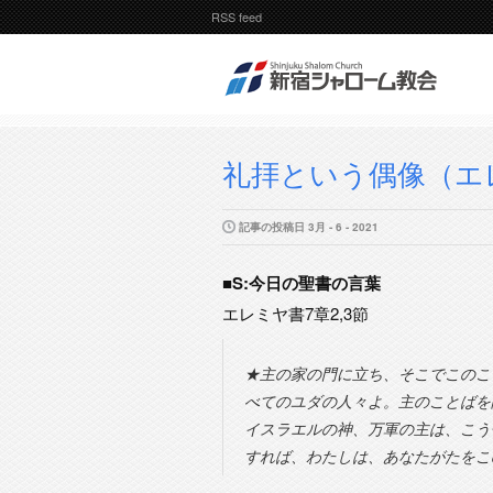
RSS feed
礼拝という偶像（エレ
記事の投稿日 3月 - 6 - 2021
■S:今日の聖書の言葉
エレミヤ書7章2,3節
★主の家の門に立ち、そこでこのこ
べてのユダの人々よ。主のことばを
イスラエルの神、万軍の主は、こう
すれば、わたしは、あなたがたをこ