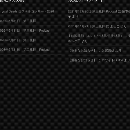
Crystal Beads ゴスペルコンサート2026
2021年12月26日 第三礼拝 Podcast
に
藤本
子
より
2026年5月31日 第三礼拝
2021年11月21日 第三礼拝
に
よしこ
より
2026年5月31日 第三礼拝 Podcast
主は陶器師（エレミヤ18章/使徒18章）
に
2026年5月31日 第二礼拝
谷シゲ子
より
2026年5月31日 第二礼拝 Podcast
【重要なお知らせ】
に
久家康雄
より
【重要なお知らせ】
に
ホワイトLiLiCo
よ