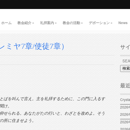
ホーム
教会紹介
»
礼拝案内
»
教会の活動
»
デボーション
»
News
ミヤ7章/使徒7章）
サ
検索
最
とばを叫んで言え。主を礼拝するために、この門に入るす
Crys
聞け。
202
仰せられる。あなたがたの行いと、わざとを改めよ。そう
202
の所に住ませよう。
2026
202