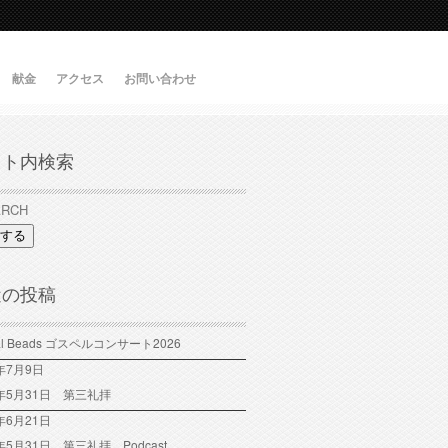
献金
アクセス
お問い合わせ
イト内検索
する
近の投稿
tal Beads ゴスペルコンサート2026
6年7月9日
6年5月31日 第三礼拝
年6月21日
6年5月31日 第三礼拝 Podcast