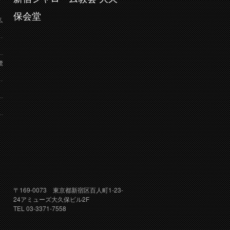
保会堂
弘
鷺
り
〒169-0073 東京都新宿区百人町1-23-
24アミューズ大久保ビル2F
TEL 03-3371-7558