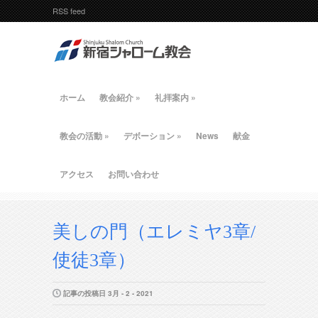
RSS feed
ホーム
教会紹介
»
礼拝案内
»
教会の活動
»
デボーション
»
News
献金
アクセス
お問い合わせ
美しの門（エレミヤ3章/
使徒3章）
記事の投稿日 3月 - 2 - 2021