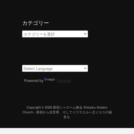
イ
ブ
カテゴリー
カ
テ
ゴ
リ
ー
Powered by
Translate
Copyright © 2026
新宿シャローム教会 Shinjuku Shalom
Church
- 新宿から全世界、そしてイスラエルへ主イエスの福
音を.