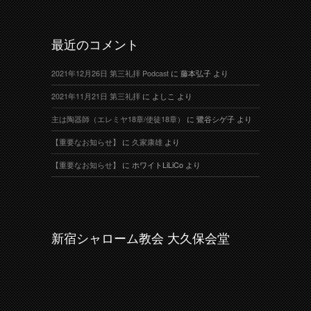
最近のコメント
2021年12月26日 第三礼拝 Podcast
に
藤本弘子
より
2021年11月21日 第三礼拝
に
よしこ
より
主は陶器師（エレミヤ18章/使徒18章）
に
鷺谷シゲ子
より
【重要なお知らせ】
に
久家康雄
より
【重要なお知らせ】
に
ホワイトLiLiCo
より
新宿シャローム教会 大久保会堂