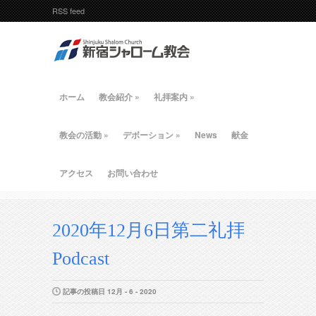
RSS feed
ホーム
教会紹介
»
礼拝案内
»
教会の活動
»
デボーション
»
News
献金
アクセス
お問い合わせ
2020年12月6日第二礼拝
Podcast
記事の投稿日 12月 - 6 - 2020