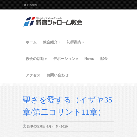
RSS feed
ホーム
教会紹介
»
礼拝案内
»
教会の活動
»
デボーション
»
News
献金
アクセス
お問い合わせ
聖さを愛する（イザヤ35
章/第二コリント11章）
記事の投稿日 9月 - 15 - 2020