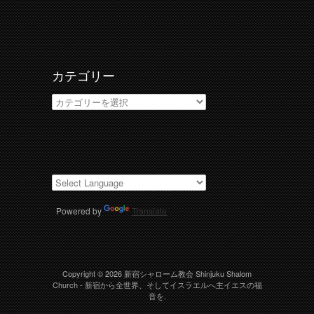
ー
カ
イ
ブ
カテゴリー
カ
テ
ゴ
リ
ー
Powered by
Translate
Copyright © 2026
新宿シャローム教会 Shinjuku Shalom
Church
- 新宿から全世界、そしてイスラエルへ主イエスの福
音を.