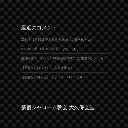
最近のコメント
2021年12月26日 第三礼拝 Podcast
に
藤本弘子
より
2021年11月21日 第三礼拝
に
よしこ
より
主は陶器師（エレミヤ18章/使徒18章）
に
鷺谷シゲ子
より
【重要なお知らせ】
に
久家康雄
より
【重要なお知らせ】
に
ホワイトLiLiCo
より
新宿シャローム教会 大久保会堂