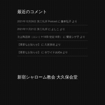
最近のコメント
2021年12月26日 第三礼拝 Podcast
に
藤本弘子
より
2021年11月21日 第三礼拝
に
よしこ
より
主は陶器師（エレミヤ18章/使徒18章）
に
鷺谷シゲ子
より
【重要なお知らせ】
に
久家康雄
より
【重要なお知らせ】
に
ホワイトLiLiCo
より
新宿シャローム教会 大久保会堂