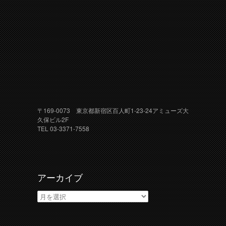
〒169-0073 東京都新宿区百人町1-23-24アミューズ大
久保ビル2F
TEL 03-3371-7558
アーカイブ
ア
ー
カ
イ