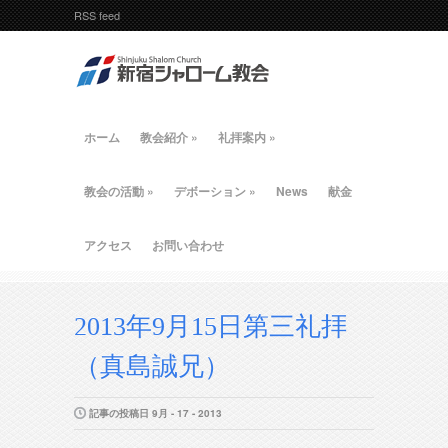
RSS feed
ホーム
教会紹介
»
礼拝案内
»
教会の活動
»
デボーション
»
News
献金
アクセス
お問い合わせ
2013年9月15日第三礼拝
（真島誠兄）
記事の投稿日 9月 - 17 - 2013