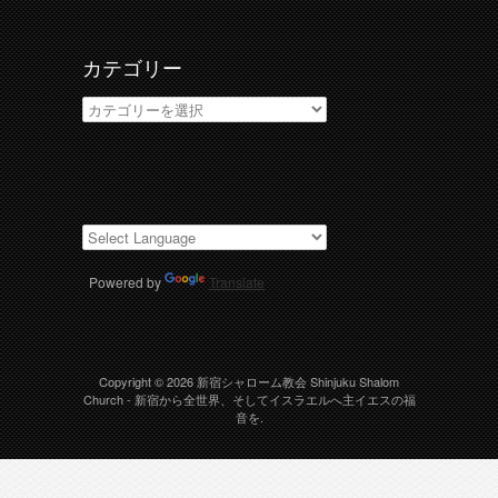
ブ
カテゴリー
カ
テ
ゴ
リ
ー
Powered by
Translate
Copyright © 2026
新宿シャローム教会 Shinjuku Shalom
Church
- 新宿から全世界、そしてイスラエルへ主イエスの福
音を.