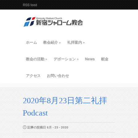
RSS feed
ホーム
教会紹介
»
礼拝案内
»
教会の活動
»
デボーション
»
News
献金
アクセス
お問い合わせ
2020年8月23日第二礼拝
Podcast
記事の投稿日 8月 - 23 - 2020