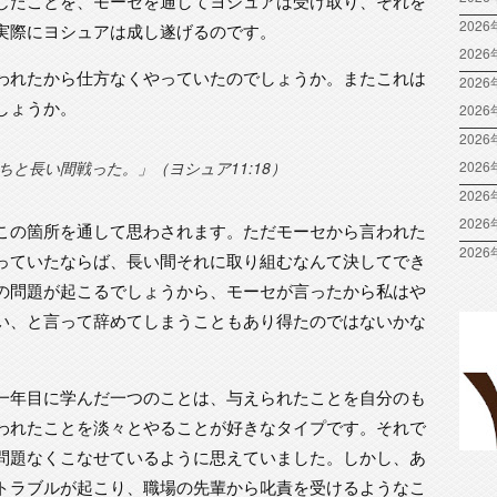
じたことを、モーセを通してヨシュアは受け取り、それを
2026
実際にヨシュアは成し遂げるのです。
202
われたから仕方なくやっていたのでしょうか。またこれは
2026
しょうか。
202
2026
と長い間戦った。」（ヨシュア11:18）
202
2026
202
この箇所を通して思わされます。ただモーセから言われた
2026
っていたならば、長い間それに取り組むなんて決してでき
の問題が起こるでしょうから、モーセが言ったから私はや
い、と言って辞めてしまうこともあり得たのではないかな
一年目に学んだ一つのことは、与えられたことを自分のも
われたことを淡々とやることが好きなタイプです。それで
問題なくこなせているように思えていました。しかし、あ
トラブルが起こり、職場の先輩から叱責を受けるようなこ