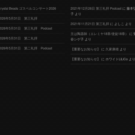
Crystal Beads ゴスペルコンサート2026
2021年12月26日 第三礼拝 Podcast
に
藤本
子
より
2026年5月31日 第三礼拝
2021年11月21日 第三礼拝
に
よしこ
より
2026年5月31日 第三礼拝 Podcast
主は陶器師（エレミヤ18章/使徒18章）
に
2026年5月31日 第二礼拝
谷シゲ子
より
2026年5月31日 第二礼拝 Podcast
【重要なお知らせ】
に
久家康雄
より
【重要なお知らせ】
に
ホワイトLiLiCo
よ