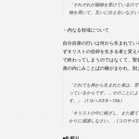
「それぞれが賜物を受けているので
物を用いて、互いに仕え合いなさい。
・内なる領域について
自分自身の行いは何から生まれてい
ずキリストの信仰を生きる者と変え
で終わってしまうのではなくて、聖
身の内にみことばの種がまかれ、刻
「だれでも神から生まれた者は、罪
っているからです。…そのことによ
す。」（1ヨハネ3:9～10a）
「キリストの中に根ざし、また建て
かりに感謝しなさい。」(コロサイ2:
■P:祈り