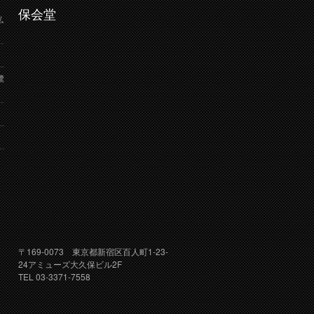
保会堂
弘
鷺
り
〒169-0073 東京都新宿区百人町1-23-
24アミューズ大久保ビル2F
TEL 03-3371-7558