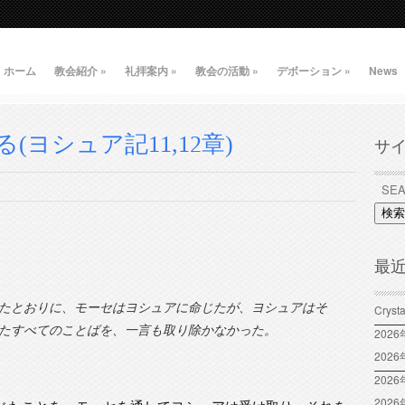
ホーム
教会紹介
»
礼拝案内
»
教会の活動
»
デボーション
»
News
ヨシュア記11,12章)
サ
検索
最
たとおりに、モーセはヨシュアに命じたが、ヨシュアはそ
Crys
たすべてのことばを、一言も取り除かなかった。
202
202
2026
202