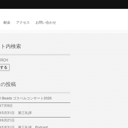
献金
アクセス
お問い合わせ
イト内検索
する
近の投稿
tal Beads ゴスペルコンサート2026
6年7月9日
6年5月31日 第三礼拝
年6月21日
6年5月31日 第三礼拝 Podcast