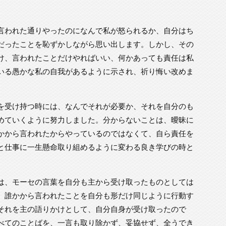
言われた通りやったのになんで私が怒られるか、自分はち
だったことを恥ずかしながら思い出します。しかし、その
け、言われたことだけやればいい、何かあっても責任は私
いる愚かな私の自我があるように示され、祈り悔い改めま
を受け持つ時には、なんでそれが必要か、それを自分のも
めていくように努力しました。分からないことは、曖昧に
かから言われたからやっているのではなくて、自ら責任を
と仕事に一生懸命取り組めるように変わる良き学びの時と
は、モーセの言葉を自分も主から受け取ったものとしては
。誰かから言われたことを自分も形だけ同じように行動す
それを主の語りかけとして、自分自身が受け取ったので
べてのことばを、一言も取り除かず、妥協せず、全うでき