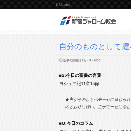
RSS feed
自分のものとして握る(
記事の投稿日 8月 - 5 - 2020
■S:今日の聖書の言葉
ヨシュア記11章15節
★主がそのしもべモーセに命じられ
のとおりに行い、主がモーセに命じ
■O:今日のコラム