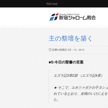
RSS feed
主の祭壇を築く
記事の投稿日 9月 - 12 - 2013
■S:今日の聖書の言葉
エズラ記3章2節 （エズラ記4章）
★ そこで、エホツァダクの子ヨシ
れているとおり、全焼のいけにえを
た。