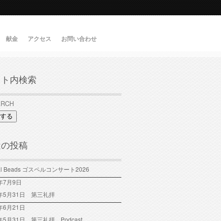
献金
アクセス
お問い合わせ
イト内検索
する
近の投稿
tal Beads ゴスペルコンサート2026
6年7月9日
6年5月31日 第三礼拝
年6月21日
6年5月31日 第三礼拝 Podcast