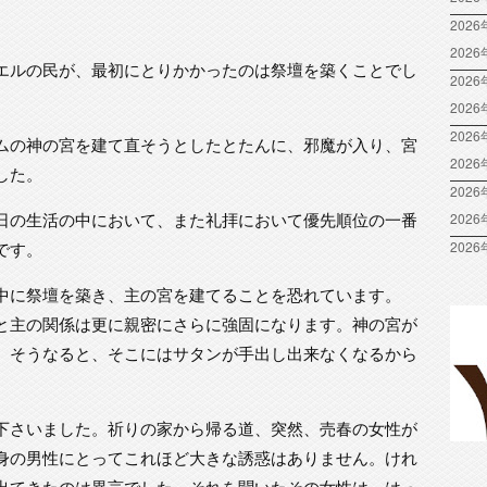
2026
202
エルの民が、最初にとりかかったのは祭壇を築くことでし
2026
202
2026
ムの神の宮を建て直そうとしたとたんに、邪魔が入り、宮
202
した。
2026
日の生活の中において、また礼拝において優先順位の一番
202
です。
2026
中に祭壇を築き、主の宮を建てることを恐れています。
と主の関係は更に親密にさらに強固になります。神の宮が
。そうなると、そこにはサタンが手出し出来なくなるから
下さいました。祈りの家から帰る道、突然、売春の女性が
身の男性にとってこれほど大きな誘惑はありません。けれ
出てきたのは異言でした。それを聞いたその女性は、はっ