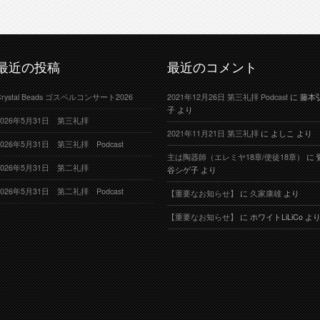
最近の投稿
最近のコメント
Crystal Beads ゴスペルコンサート2026
2021年12月26日 第三礼拝 Podcast
に
藤本
子
より
2026年5月31日 第三礼拝
2021年11月21日 第三礼拝
に
よしこ
より
2026年5月31日 第三礼拝 Podcast
主は陶器師（エレミヤ18章/使徒18章）
に
2026年5月31日 第二礼拝
谷シゲ子
より
2026年5月31日 第二礼拝 Podcast
【重要なお知らせ】
に
久家康雄
より
【重要なお知らせ】
に
ホワイトLiLiCo
よ