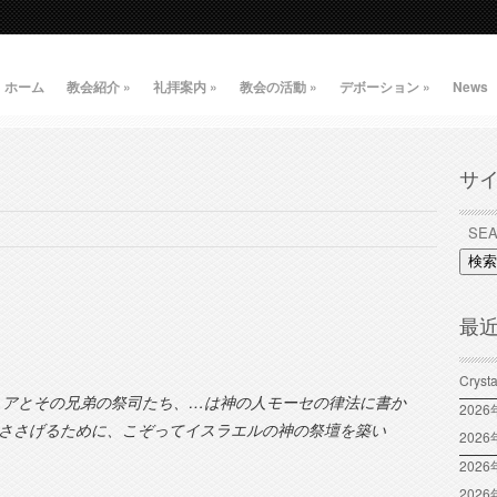
ホーム
教会紹介
»
礼拝案内
»
教会の活動
»
デボーション
»
News
サ
検索
最
Crys
ュアとその兄弟の祭司たち、…は神の人モーセの律法に書か
202
ささげるために、こぞってイスラエルの神の祭壇を築い
202
2026
202