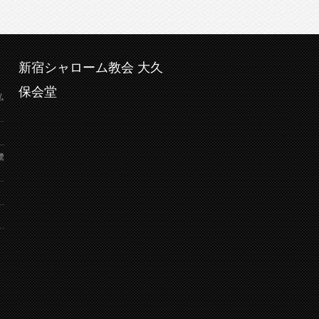
新宿シャローム教会 大久
保会堂
弘
鷺
り