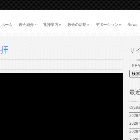
ホーム
教会紹介
»
礼拝案内
»
教会の活動
»
デボーション
»
News
礼拝
サ
検索
最
Crys
202
202
2026
202