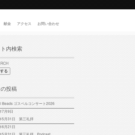
献金
アクセス
お問い合わせ
イト内検索
する
近の投稿
tal Beads ゴスペルコンサート2026
6年7月9日
6年5月31日 第三礼拝
年6月21日
6年5月31日 第三礼拝 Podcast