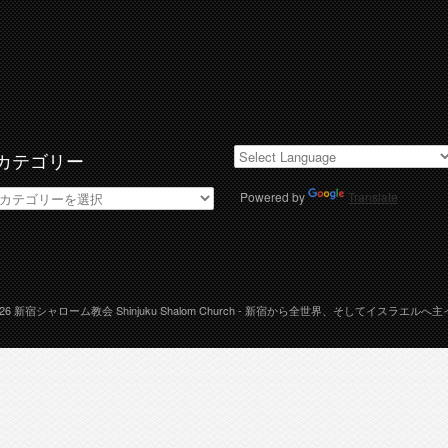
カテゴリー
カ
Powered by
Translate
テ
ゴ
リ
ー
026
新宿シャローム教会 Shinjuku Shalom Church
- 新宿から全世界、そしてイスラエルへ主