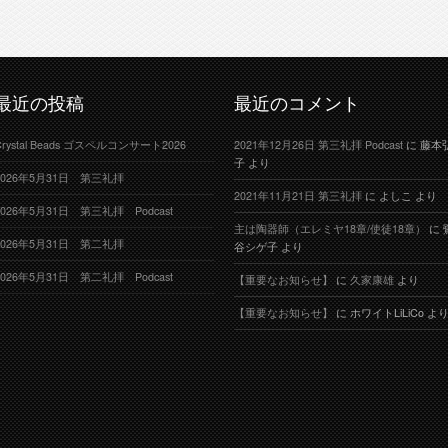
最近の投稿
最近のコメント
Crystal Beads ゴスペルコンサート2026
2021年12月26日 第三礼拝 Podcast
に
藤本
子
より
2026年5月31日 第三礼拝
2021年11月21日 第三礼拝
に
よしこ
より
2026年5月31日 第三礼拝 Podcast
主は陶器師（エレミヤ18章/使徒18章）
に
2026年5月31日 第二礼拝
谷シゲ子
より
2026年5月31日 第二礼拝 Podcast
【重要なお知らせ】
に
久家康雄
より
【重要なお知らせ】
に
ホワイトLiLiCo
よ