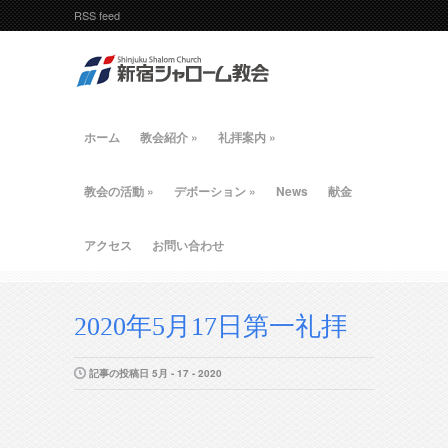
RSS feed
ホーム
教会紹介
»
礼拝案内
»
教会の活動
»
デボーション
»
News
献金
アクセス
お問い合わせ
2020年5月17日第一礼拝
記事の投稿日 5月 - 17 - 2020