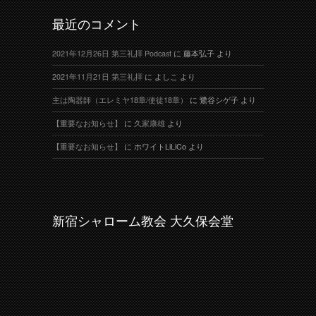
最近のコメント
2021年12月26日 第三礼拝 Podcast
に
藤本弘子
より
2021年11月21日 第三礼拝
に
よしこ
より
主は陶器師（エレミヤ18章/使徒18章）
に
鷺谷シゲ子
より
【重要なお知らせ】
に
久家康雄
より
【重要なお知らせ】
に
ホワイトLiLiCo
より
新宿シャローム教会 大久保会堂