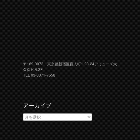
〒169-0073 東京都新宿区百人町1-23-24アミューズ大
久保ビル2F
TEL 03-3371-7558
アーカイブ
ア
ー
カ
イ
ブ