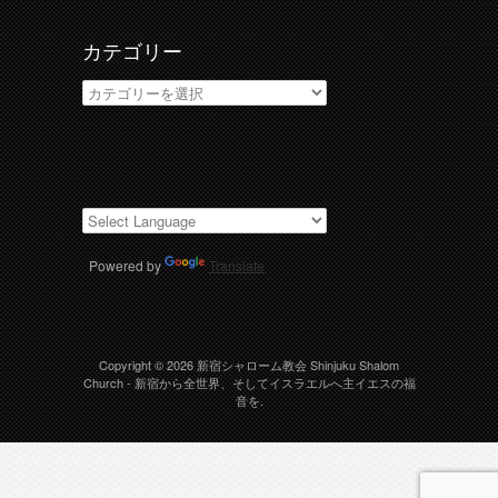
カテゴリー
カ
テ
ゴ
リ
ー
Powered by
Translate
Copyright © 2026
新宿シャローム教会 Shinjuku Shalom
Church
- 新宿から全世界、そしてイスラエルへ主イエスの福
音を.