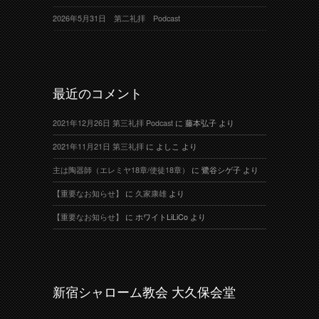
2026年5月31日 第二礼拝 Podcast
最近のコメント
2021年12月26日 第三礼拝 Podcast
に
藤本弘子
より
2021年11月21日 第三礼拝
に
よしこ
より
主は陶器師（エレミヤ18章/使徒18章）
に
鷺谷シゲ子
より
【重要なお知らせ】
に
久家康雄
より
【重要なお知らせ】
に
ホワイトLiLiCo
より
新宿シャローム教会 大久保会堂