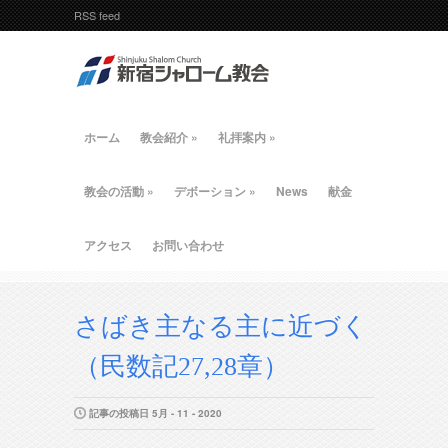
RSS feed
ホーム
教会紹介
»
礼拝案内
»
教会の活動
»
デボーション
»
News
献金
アクセス
お問い合わせ
さばき主なる主に近づく
（民数記27,28章）
記事の投稿日 5月 - 11 - 2020