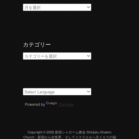
ア
ー
カ
イ
ブ
カテゴリー
カ
テ
ゴ
リ
ー
Powered by
Translate
Copyright © 2026
新宿シャローム教会 Shinjuku Shalom
Church
- 新宿から全世界、そしてイスラエルへ主イエスの福