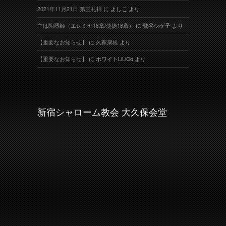
2021年11月21日 第三礼拝
に
よしこ
より
主は陶器師（エレミヤ18章/使徒18章）
に
鷺谷シゲ子
より
【重要なお知らせ】
に
久家康雄
より
【重要なお知らせ】
に
ホワイトLiLiCo
より
新宿シャローム教会 大久保会堂