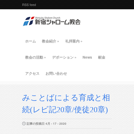
RSS feed
ホーム
教会紹介
»
礼拝案内
»
教会の活動
»
デボーション
»
News
献金
アクセス
お問い合わせ
みことばによる育成と相
続(レビ記20章/使徒20章)
記事の投稿日 4月 - 17 - 2020