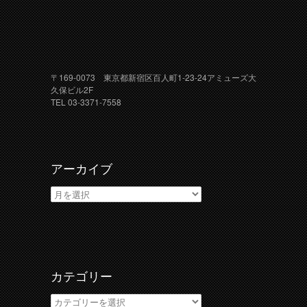
〒169-0073 東京都新宿区百人町1-23-24アミューズ大
久保ビル2F
TEL 03-3371-7558
アーカイブ
ア
ー
カ
イ
ブ
カテゴリー
カ