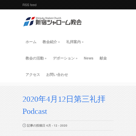
RSS feed
ホーム
教会紹介
»
礼拝案内
»
教会の活動
»
デボーション
»
News
献金
アクセス
お問い合わせ
2020年4月12日第三礼拝
Podcast
記事の投稿日 4月 - 12 - 2020