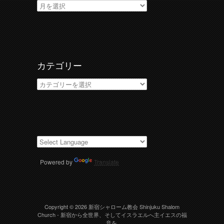
ア
ー
カ
イ
ブ
カテゴリー
カ
テ
ゴ
リ
ー
Powered by
Translate
Copyright © 2026
新宿シャローム教会 Shinjuku Shalom
Church
- 新宿から全世界、そしてイスラエルへ主イエスの福
音を.