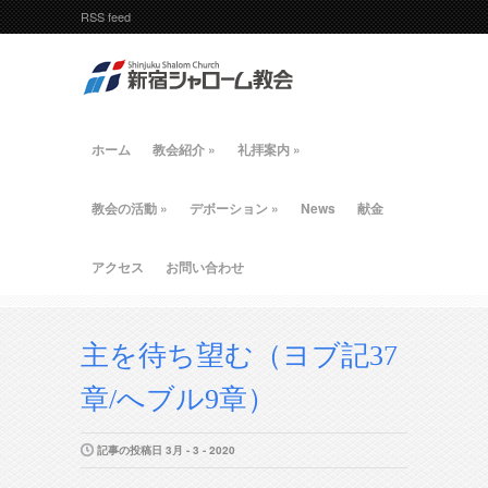
RSS feed
ホーム
教会紹介
»
礼拝案内
»
教会の活動
»
デボーション
»
News
献金
アクセス
お問い合わせ
主を待ち望む（ヨブ記37
章/へブル9章）
記事の投稿日 3月 - 3 - 2020