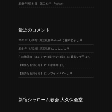
2026年5月31日 第二礼拝 Podcast
最近のコメント
2021年12月26日 第三礼拝 Podcast
に
藤本弘子
より
2021年11月21日 第三礼拝
に
よしこ
より
主は陶器師（エレミヤ18章/使徒18章）
に
鷺谷シゲ子
より
【重要なお知らせ】
に
久家康雄
より
【重要なお知らせ】
に
ホワイトLiLiCo
より
新宿シャローム教会 大久保会堂