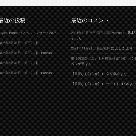
最近の投稿
最近のコメント
Crystal Beads ゴスペルコンサート2026
2021年12月26日 第三礼拝 Podcast
に
藤本
子
より
2026年5月31日 第三礼拝
2021年11月21日 第三礼拝
に
よしこ
より
2026年5月31日 第三礼拝 Podcast
主は陶器師（エレミヤ18章/使徒18章）
に
2026年5月31日 第二礼拝
谷シゲ子
より
2026年5月31日 第二礼拝 Podcast
【重要なお知らせ】
に
久家康雄
より
【重要なお知らせ】
に
ホワイトLiLiCo
よ