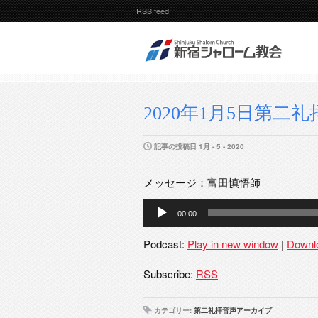
RSS feed
2020年1月5日第二礼拝P
記事の投稿日 1月 - 5 - 2020
メッセージ：富田慎悟師
音
00:00
声
プ
Podcast:
Play in new window
|
Downl
レ
ー
Subscribe:
RSS
ヤ
ー
カテゴリー:
第二礼拝音声アーカイブ