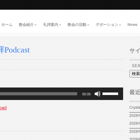
ホーム
教会紹介
»
礼拝案内
»
教会の活動
»
デボーション
»
News
odcast
サ
検索
ボ
最
00:00
リ
ュ
oad
Crys
ー
202
ム
202
調
2026
節
に
202