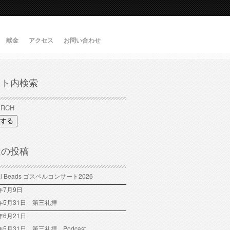
献金
アクセス
お問い合わせ
イト内検索
する
近の投稿
tal Beads ゴスペルコンサート2026
6年7月9日
6年5月31日 第三礼拝
年6月21日
6年5月31日 第三礼拝 Podcast