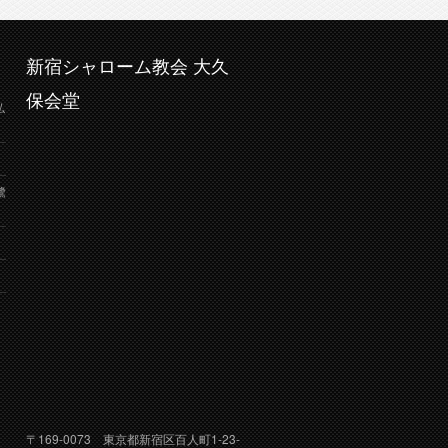
新宿シャローム教会 大久
保会堂
弘
鷺
り
〒169-0073 東京都新宿区百人町1-23-