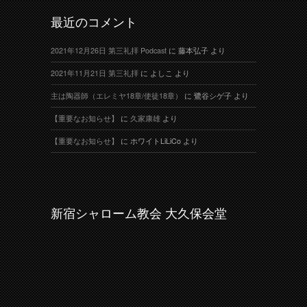
最近のコメント
2021年12月26日 第三礼拝 Podcast
に
藤本弘子
より
2021年11月21日 第三礼拝
に
よしこ
より
主は陶器師（エレミヤ18章/使徒18章）
に
鷺谷シゲ子
より
【重要なお知らせ】
に
久家康雄
より
【重要なお知らせ】
に
ホワイトLiLiCo
より
新宿シャローム教会 大久保会堂