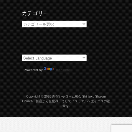
カテゴリー
カ
テ
ゴ
リ
ー
Powered by
Translate
Copyright © 2026
新宿シャローム教会 Shinjuku Shalom
Church
- 新宿から全世界、そしてイスラエルへ主イエスの福
音を.