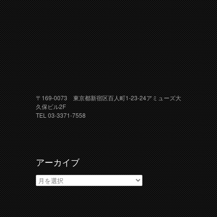
〒169-0073 東京都新宿区百人町1-23-24アミューズ大
久保ビル2F
TEL 03-3371-7558
アーカイブ
ア
ー
カ
イ
ブ