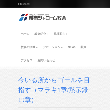
RSS feed
ホーム
教会紹介
»
礼拝案内
»
教会の活動
»
デボーション
»
News
献金
アクセス
お問い合わせ
今いる所からゴールを目
指す（マラキ1章/黙示録
19章）