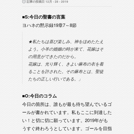
記事の投稿日 12月 - 28 - 2019
■S:今日の聖書の言葉
ヨハネの黙示録19章7～8節
★私たちは喜び楽しみ、神をほめたたえ
よう。小羊の婚姻の時が来て、花嫁はそ
の用意ができたのだから。
花嫁は、光り輝く、きよい麻布の衣を着
ることを許された。その麻布とは、聖徒
たちの正しい行いである。」
■O:今日のコラム
今日の箇所は、誰もが最も待ち望んでいるゴ
ールが書かれています。私もここに到達した
い！と切に切に願っています。2019年がも
うすぐ終わろうとしています。ゴールを目指