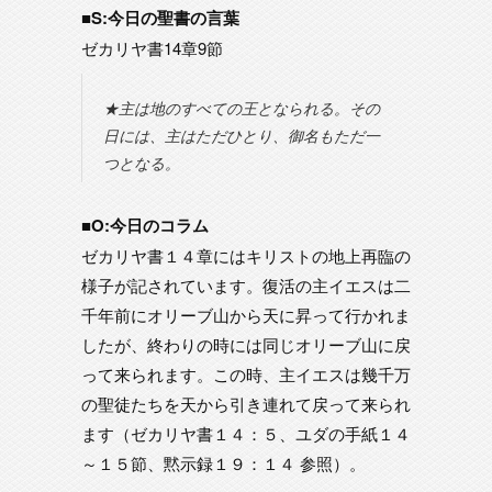
■S:今日の聖書の言葉
ゼカリヤ書14章9節
★主は地のすべての王となられる。その
日には、主はただひとり、御名もただ一
つとなる。
■O:今日のコラム
ゼカリヤ書１４章にはキリストの地上再臨の
様子が記されています。復活の主イエスは二
千年前にオリーブ山から天に昇って行かれま
したが、終わりの時には同じオリーブ山に戻
って来られます。この時、主イエスは幾千万
の聖徒たちを天から引き連れて戻って来られ
ます（ゼカリヤ書１４：５、ユダの手紙１４
～１５節、黙示録１９：１４ 参照）。