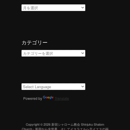
ア
ー
カ
イ
ブ
カテゴリー
カ
テ
ゴ
リ
ー
Powered by
Translate
Copyright © 2026
新宿シャローム教会 Shinjuku Shalom
Church
- 新宿から全世界、そしてイスラエルへ主イエスの福