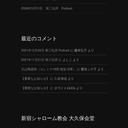
2026年5月31日 第二礼拝 Podcast
最近のコメント
2021年12月26日 第三礼拝 Podcast
に
藤本弘子
より
2021年11月21日 第三礼拝
に
よしこ
より
主は陶器師（エレミヤ18章/使徒18章）
に
鷺谷シゲ子
より
【重要なお知らせ】
に
久家康雄
より
【重要なお知らせ】
に
ホワイトLiLiCo
より
新宿シャローム教会 大久保会堂