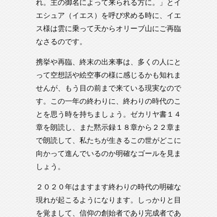
れ。主の御名によって来られる方に。」とイ
エシュア（イエス）を呼び求める時に、イエ
ス様は雲に乗って天からオリーブ山にご再臨
なさるのです。
携挙や再臨、終末の出来事は、多くの人にと
って空想話や絵空事の様に感じるかも知れま
せんが、もう目の前まで来ている現実なので
す。この一年の終わりに、終わりの時代のこ
とを思う時を持ちましょう。ゼカリヤ書１４
章を朗読し、また黙示録１８章から２２章ま
で朗読して、私たちが生きるこの世がどこに
向かって進んでいるのか明確なゴールを見ま
しょう。
２０２０年はますます終わりの時代の明確な
現れが起こるようになります。しっかりと目
を覚まして、信仰の創始者であり完成者であ