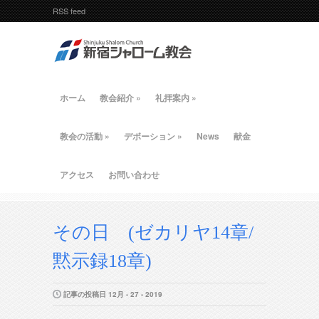
RSS feed
ホーム
教会紹介
»
礼拝案内
»
教会の活動
»
デボーション
»
News
献金
アクセス
お問い合わせ
その日 (ゼカリヤ14章/
黙示録18章)
記事の投稿日 12月 - 27 - 2019