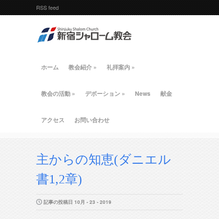
RSS feed
ホーム
教会紹介
»
礼拝案内
»
教会の活動
»
デボーション
»
News
献金
アクセス
お問い合わせ
主からの知恵(ダニエル
書1,2章)
記事の投稿日 10月 - 23 - 2019