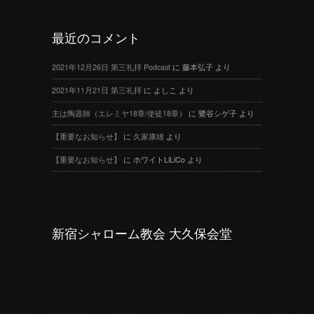
最近のコメント
2021年12月26日 第三礼拝 Podcast
に
藤本弘子
より
2021年11月21日 第三礼拝
に
よしこ
より
主は陶器師（エレミヤ18章/使徒18章）
に
鷺谷シゲ子
より
【重要なお知らせ】
に
久家康雄
より
【重要なお知らせ】
に
ホワイトLiLiCo
より
新宿シャローム教会 大久保会堂