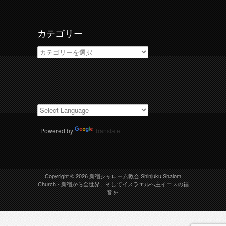
ブ
カテゴリー
カ
テ
ゴ
リ
ー
Powered by
Translate
Copyright © 2026
新宿シャローム教会 Shinjuku Shalom
Church
- 新宿から全世界、そしてイスラエルへ主イエスの福
音を.