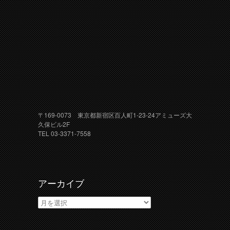
〒169-0073 東京都新宿区百人町1-23-24アミューズ大
久保ビル2F
TEL 03-3371-7558
アーカイブ
ア
ー
カ
イ