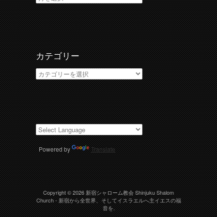
ー
カ
イ
ブ
カテゴリー
カ
テ
ゴ
リ
ー
Powered by
Translate
Copyright © 2026
新宿シャローム教会 Shinjuku Shalom
Church
- 新宿から全世界、そしてイスラエルへ主イエスの福
音を.