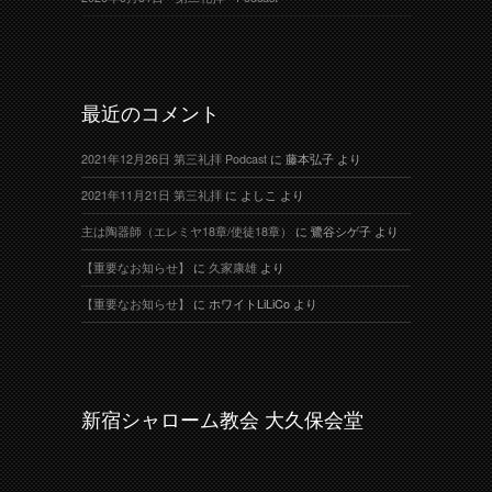
最近のコメント
2021年12月26日 第三礼拝 Podcast
に
藤本弘子
より
2021年11月21日 第三礼拝
に
よしこ
より
主は陶器師（エレミヤ18章/使徒18章）
に
鷺谷シゲ子
より
【重要なお知らせ】
に
久家康雄
より
【重要なお知らせ】
に
ホワイトLiLiCo
より
新宿シャローム教会 大久保会堂