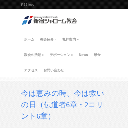
RSS feed
ホーム
教会紹介
»
礼拝案内
»
教会の活動
»
デボーション
»
News
献金
アクセス
お問い合わせ
今は恵みの時、今は救い
の日（伝道者6章・2コリ
ント6章）