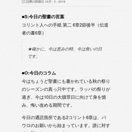
記事の投稿日 10月 - 3 - 2019
■S:今日の聖書の言葉
コリント人への手紙 第二 6章2節後半（伝道
者の書6章）
★確かに、今は恵みの時、今は救いの日
です。
■O:今日のコラム
今はちょうど聖書にも書かれている秋の祭り
のシーズンの真っ只中です。ラッパの祭りが
過ぎ、今は10日の大贖罪日に向けて身を慎
み、悔い改める期間です。
今日の通読箇所である2コリント6章は、パ
ウロのお願いから始まっています。誰に対す